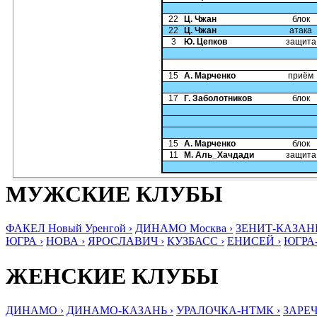
22
Ц. Чжан
блок
22
Ц. Чжан
атака
3
Ю. Цепков
защита
15
А. Марченко
приём
17
Г. Заболотников
блок
15
А. Марченко
блок
11
М. Аль_Хачдади
защита
МУЖСКИЕ КЛУБЫ
ФАКЕЛ Новый Уренгой ›
ДИНАМО Москва ›
ЗЕНИТ-КАЗАНЬ
ЮГРА ›
НОВА ›
ЯРОСЛАВИЧ ›
КУЗБАСС ›
ЕНИСЕЙ ›
ЮГРА
ЖЕНСКИЕ КЛУБЫ
ДИНАМО ›
ДИНАМО-КАЗАНЬ ›
УРАЛОЧКА-НТМК ›
ЗАРЕЧ