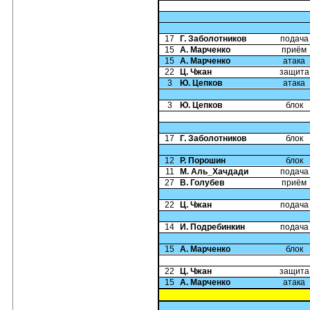
17
Г. Заболотников
подача
15
А. Марченко
приём
15
А. Марченко
атака
22
Ц. Чжан
защита
3
Ю. Цепков
атака
3
Ю. Цепков
блок
17
Г. Заболотников
блок
12
Р. Порошин
блок
11
М. Аль_Хачдади
подача
27
В. Голубев
приём
22
Ц. Чжан
подача
14
И. Подребинкин
подача
15
А. Марченко
блок
22
Ц. Чжан
защита
15
А. Марченко
атака