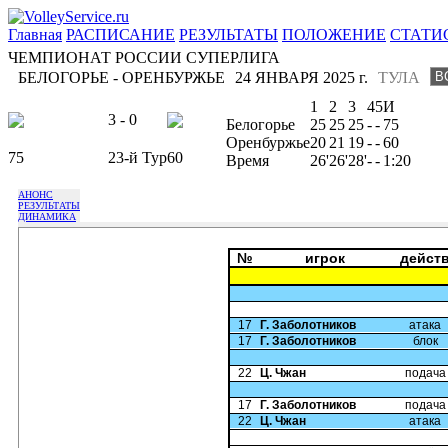
Главная
РАСПИСАНИЕ
РЕЗУЛЬТАТЫ
ПОЛОЖЕНИЕ
СТАТИ
ЧЕМПИОНАТ РОССИИ СУПЕРЛИГА
БЕЛОГОРЬЕ - ОРЕНБУРЖЬЕ
24 ЯНВАРЯ 2025 г.
ТУЛА
1
2
3
4
5
И
3 - 0
Белогорье
25
25
25
-
-
75
Оренбуржье
20
21
19
-
-
60
75
23-й Тур
60
Время
26'
26'
28'
-
-
1:20
АНОНС
РЕЗУЛЬТАТЫ
ДИНАМИКА
№
игрок
дейст
17
Г. Заболотников
атака
17
Г. Заболотников
блок
22
Ц. Чжан
подача
17
Г. Заболотников
подача
22
Ц. Чжан
атака