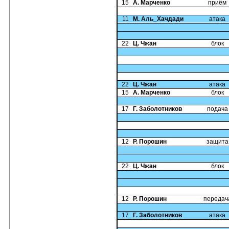
15
А. Марченко
приём
11
М. Аль_Хачдади
атака
22
Ц. Чжан
блок
22
Ц. Чжан
атака
15
А. Марченко
блок
17
Г. Заболотников
подача
12
Р. Порошин
защита
22
Ц. Чжан
блок
12
Р. Порошин
передач
17
Г. Заболотников
атака