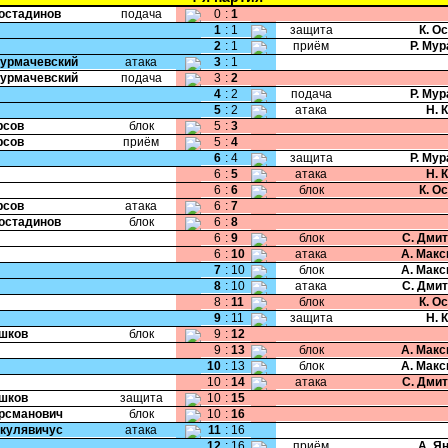
Костадинов
подача
0
:
1
1
:
1
защита
К. О
2
:
1
приём
Р. Му
Сурмачевский
атака
3
:
1
Сурмачевский
подача
3
:
2
4
:
2
подача
Р. Му
5
:
2
атака
Н. 
рсов
блок
5
:
3
рсов
приём
5
:
4
6
:
4
защита
Р. Му
6
:
5
атака
Н. 
6
:
6
блок
К. О
рсов
атака
6
:
7
Костадинов
блок
6
:
8
6
:
9
блок
С. Дми
6
:
10
атака
А. Мак
7
:
10
блок
А. Мак
8
:
10
атака
С. Дми
8
:
11
блок
К. О
9
:
11
защита
Н. 
Ушков
блок
9
:
12
9
:
13
блок
А. Мак
10
:
13
блок
А. Мак
10
:
14
атака
С. Дми
Ушков
защита
10
:
15
Крсманович
блок
10
:
16
Шкулявичус
атака
11
:
16
12
:
16
приём
А. Я