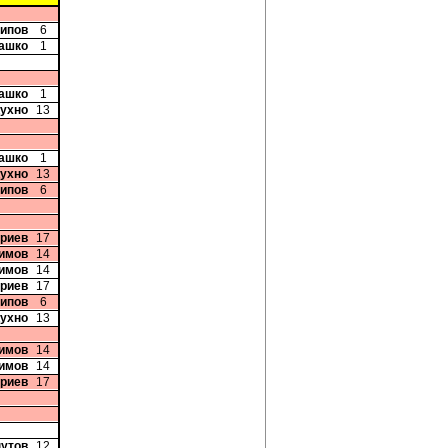
сипов
6
рашко
1
рашко
1
Кухно
13
рашко
1
Кухно
13
сипов
6
триев
17
симов
14
симов
14
триев
17
сипов
6
Кухно
13
симов
14
симов
14
триев
17
нутов
12