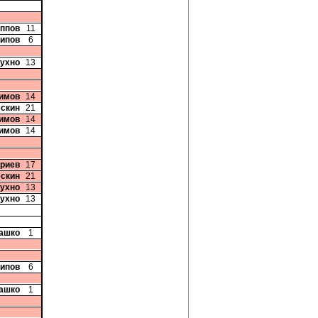
иппов
11
сипов
6
Кухно
13
симов
14
ескин
21
симов
14
симов
14
триев
17
ескин
21
Кухно
13
Кухно
13
рашко
1
сипов
6
рашко
1