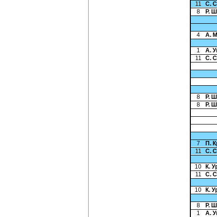
11
С. 
8
Р. 
4
А. 
1
А. 
11
С. 
8
Р. 
8
Р. 
7
П. 
11
С. 
10
К. У
11
С. 
10
К. У
8
Р. 
1
А. 