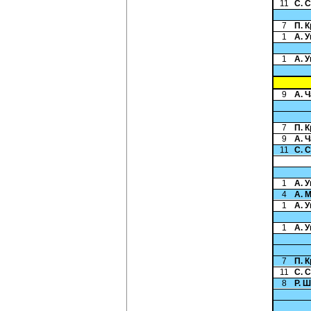
11
С. 
7
П. 
1
А. 
1
А. 
9
А. 
7
П. 
9
А. 
11
С. 
1
А. 
4
А. 
1
А. 
1
А. 
7
П. 
11
С. 
8
Р. 