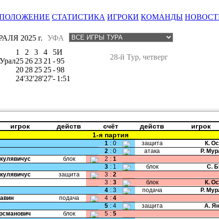
ПОЛОЖЕНИЕ
СТАТИСТИКА
ИГРОКИ
КОМАНДЫ
НОВОСТ
АЛЯ 2025 г.
УФА
1
2
3
4
5
И
28-й Тур, четверг
Урал
25
26
23
21
-
95
20
28
25
25
-
98
24'
32'
28'
27'
-
1:51
игрок
действ
счёт
действ
игрок
1-я партия
1
:
0
защита
К. О
2
:
0
атака
Р. Му
Шкулявичус
блок
2
:
1
3
:
1
блок
С. 
Шкулявичус
защита
3
:
2
3
:
3
блок
К. О
4
:
3
подача
Р. Му
Савин
подача
4
:
4
5
:
4
защита
А. Я
Крсманович
блок
5
:
5