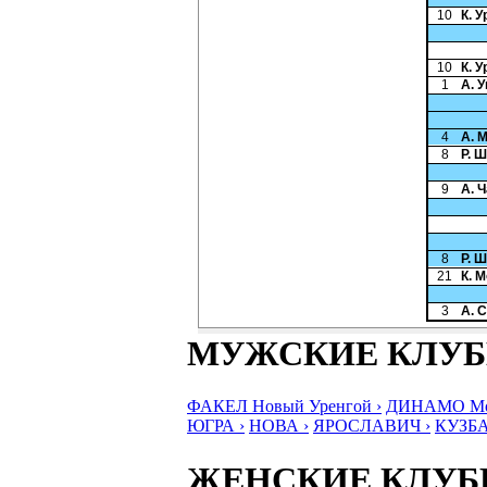
10
К. У
10
К. У
1
А. 
4
А. 
8
Р. 
9
А. 
8
Р. 
21
К. 
3
А. 
МУЖСКИЕ КЛУ
ФАКЕЛ Новый Уренгой ›
ДИНАМО Мос
ЮГРА ›
НОВА ›
ЯРОСЛАВИЧ ›
КУЗБА
ЖЕНСКИЕ КЛУ