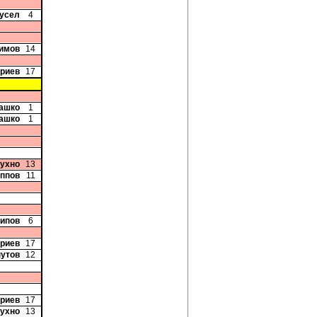
Бусел
4
симов
14
триев
17
рашко
1
рашко
1
Кухно
13
иппов
11
сипов
6
триев
17
нутов
12
триев
17
Кухно
13