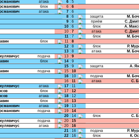
Крсманович
атака
6
:
5
Крсманович
блок
6
:
6
Крсманович
атака
7
:
6
8
:
6
защита
М. Бо
9
:
6
приём
С. Дми
10
:
6
блок
А. Мак
10
:
7
атака
С. Дми
11
:
7
блок
М. Бо
Савин
блок
11
:
8
12
:
8
блок
Р. Му
13
:
8
атака
М. Бо
Шкулявичус
подача
13
:
9
Савин
блок
14
:
9
15
:
9
защита
А. Я
Савин
подача
15
:
10
16
:
10
подача
М. Бо
16
:
11
атака
С. 
Шкулявичус
атака
17
:
11
рсов
блок
17
:
12
рсов
атака
18
:
12
Савин
блок
18
:
13
Крсманович
атака
19
:
13
Крсманович
подача
19
:
14
20
:
14
блок
С. 
Шкулявичус
подача
20
:
15
Шкулявичус
атака
20
:
16
21
:
16
подача
Р. Му
22
:
16
блок
К. О