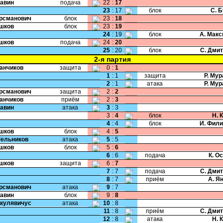
Савин
подача
22
:
17
23
:
17
блок
С. 
Крсманович
блок
23
:
18
Ушков
блок
23
:
19
24
:
19
блок
А. Мак
Ушков
подача
24
:
20
25
:
20
блок
С. Дми
2-я партия
Чанчиков
защита
0
:
1
1
:
1
защита
Р. Му
2
:
1
атака
Р. Му
Крсманович
защита
2
:
2
Чанчиков
приём
2
:
3
Савин
атака
3
:
3
3
:
4
блок
Н. 
4
:
4
блок
И. Фил
Ушков
блок
4
:
5
Мельников
атака
5
:
5
Ушков
блок
5
:
6
6
:
6
подача
К. О
Ушков
защита
6
:
7
7
:
7
подача
С. Дми
8
:
7
приём
А. Я
Крсманович
атака
9
:
7
Савин
блок
9
:
8
Шкулявичус
атака
10
:
8
11
:
8
приём
С. Дми
12
:
8
атака
Н. 