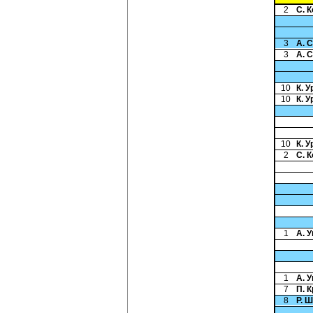
2
С. 
3
А. 
3
А. 
10
К. У
10
К. У
10
К. У
2
С. 
1
А. 
1
А. 
7
П. 
8
Р. 