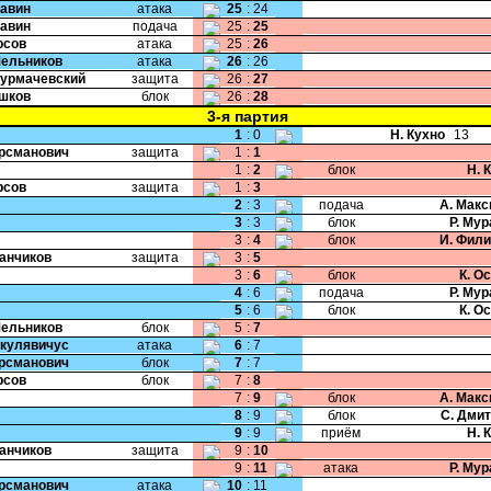
Савин
атака
25
:
24
Савин
подача
25
:
25
рсов
атака
25
:
26
Мельников
атака
26
:
26
Сурмачевский
защита
26
:
27
Ушков
блок
26
:
28
3-я партия
1
:
0
Н. Кухно
13
Крсманович
защита
1
:
1
1
:
2
блок
Н. 
рсов
защита
1
:
3
2
:
3
подача
А. Мак
3
:
3
блок
Р. Му
3
:
4
блок
И. Фил
Чанчиков
защита
3
:
5
3
:
6
блок
К. О
4
:
6
подача
Р. Му
5
:
6
блок
К. О
Мельников
блок
5
:
7
Шкулявичус
атака
6
:
7
Крсманович
блок
7
:
7
рсов
блок
7
:
8
7
:
9
блок
А. Мак
8
:
9
блок
С. Дми
9
:
9
приём
Н. 
Чанчиков
защита
9
:
10
9
:
11
атака
Р. Му
Крсманович
атака
10
:
11