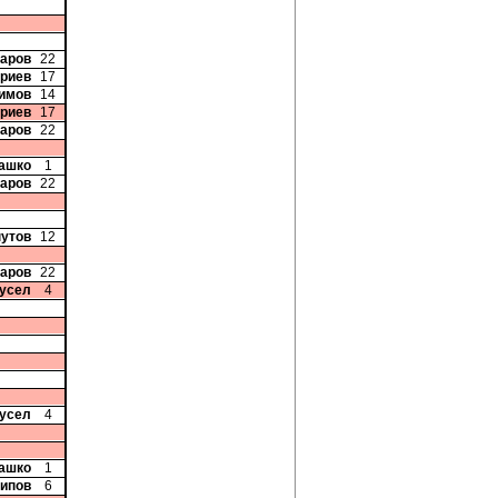
чаров
22
триев
17
симов
14
триев
17
чаров
22
рашко
1
чаров
22
нутов
12
чаров
22
Бусел
4
Бусел
4
рашко
1
сипов
6