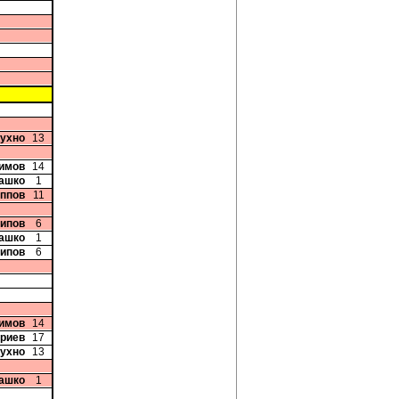
Кухно
13
симов
14
рашко
1
иппов
11
сипов
6
рашко
1
сипов
6
симов
14
триев
17
Кухно
13
рашко
1