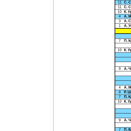
11
С. 
11
С. 
10
К. У
4
А. 
3
А. 
1
А. 
7
П. 
10
К. У
9
А. 
4
А. 
8
Р. 
7
П. 
10
К. У
9
А. 
7
П. 