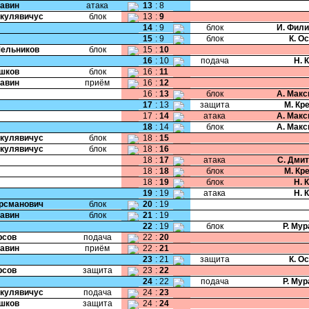
Савин
атака
13
:
8
Шкулявичус
блок
13
:
9
14
:
9
блок
И. Фил
15
:
9
блок
К. О
Мельников
блок
15
:
10
16
:
10
подача
Н. 
Ушков
блок
16
:
11
Савин
приём
16
:
12
16
:
13
блок
А. Мак
17
:
13
защита
М. Кр
17
:
14
атака
А. Мак
18
:
14
блок
А. Мак
Шкулявичус
блок
18
:
15
Шкулявичус
блок
18
:
16
18
:
17
атака
С. Дми
18
:
18
блок
М. Кр
18
:
19
блок
Н. 
19
:
19
атака
Н. 
Крсманович
блок
20
:
19
Савин
блок
21
:
19
22
:
19
блок
Р. Му
рсов
подача
22
:
20
Савин
приём
22
:
21
23
:
21
защита
К. О
рсов
защита
23
:
22
24
:
22
подача
Р. Му
Шкулявичус
подача
24
:
23
Ушков
защита
24
:
24