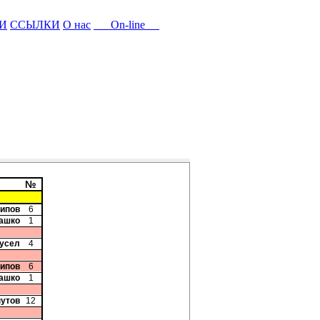
И
ССЫЛКИ
О нас
On-line
№
сипов
6
рашко
1
Бусел
4
сипов
6
рашко
1
нутов
12