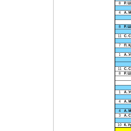
8
Р. 
4
А. 
8
Р. 
11
С. 
7
П. 
1
А. 
11
С. 
8
Р. 
1
А. 
4
А. 
4
А. 
3
А. 
10
К. У