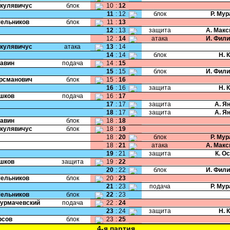
Шкулявичус
блок
10
:
12
11
:
12
блок
Р. Му
Мельников
блок
11
:
13
12
:
13
защита
А. Мак
12
:
14
атака
И. Фил
Шкулявичус
атака
13
:
14
14
:
14
блок
Н. 
Савин
подача
14
:
15
15
:
15
блок
И. Фил
Крсманович
блок
15
:
16
16
:
16
защита
Н. 
Ушков
подача
16
:
17
17
:
17
защита
А. Я
18
:
17
защита
А. Я
Савин
блок
18
:
18
Шкулявичус
блок
18
:
19
18
:
20
блок
Р. Му
18
:
21
атака
А. Мак
19
:
21
защита
К. О
Ушков
защита
19
:
22
20
:
22
блок
И. Фил
Мельников
блок
20
:
23
21
:
23
подача
Р. Му
Мельников
блок
22
:
23
Сурмачевский
подача
22
:
24
23
:
24
защита
Н. 
рсов
блок
23
:
25
4-я партия