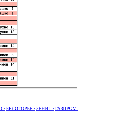
рашко
1
рашко
1
Кухно
13
Кухно
13
симов
14
сипов
6
симов
14
симов
14
иппов
11
 ›
БЕЛОГОРЬЕ ›
ЗЕНИТ ›
ГАЗПРОМ-