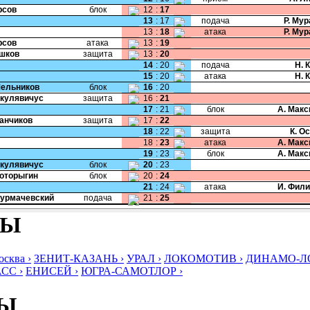
рсов
блок
12
:
17
13
:
17
подача
Р. Му
13
:
18
атака
Р. Му
рсов
атака
13
:
19
Ушков
защита
13
:
20
14
:
20
подача
Н. 
15
:
20
атака
Н. 
Мельников
блок
16
:
20
Шкулявичус
защита
16
:
21
17
:
21
блок
А. Мак
Чанчиков
защита
17
:
22
18
:
22
защита
К. О
18
:
23
атака
А. Мак
19
:
23
блок
А. Мак
Шкулявичус
блок
20
:
23
Моторыгин
блок
20
:
24
21
:
24
атака
И. Фил
Сурмачевский
подача
21
:
25
БЫ
ква ›
ЗЕНИТ-КАЗАНЬ ›
УРАЛ ›
ЛОКОМОТИВ ›
ДИНАМО-ЛО
СС ›
ЕНИСЕЙ ›
ЮГРА-САМОТЛОР ›
БЫ