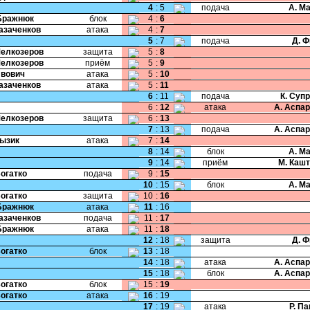
4
:
5
подача
А. М
Бражнюк
блок
4
:
6
Казаченков
атака
4
:
7
5
:
7
подача
Д. 
Мелкозеров
защита
5
:
8
Мелкозеров
приём
5
:
9
Ивович
атака
5
:
10
Казаченков
атака
5
:
11
6
:
11
подача
К. Суп
6
:
12
атака
А. Аспа
Мелкозеров
защита
6
:
13
7
:
13
подача
А. Аспа
Лызик
атака
7
:
14
8
:
14
блок
А. М
9
:
14
приём
М. Каш
Богатко
подача
9
:
15
10
:
15
блок
А. М
Богатко
защита
10
:
16
Бражнюк
атака
11
:
16
Казаченков
подача
11
:
17
Бражнюк
атака
11
:
18
12
:
18
защита
Д. 
Богатко
блок
13
:
18
14
:
18
атака
А. Аспа
15
:
18
блок
А. Аспа
Богатко
блок
15
:
19
Богатко
атака
16
:
19
17
:
19
атака
Р. П