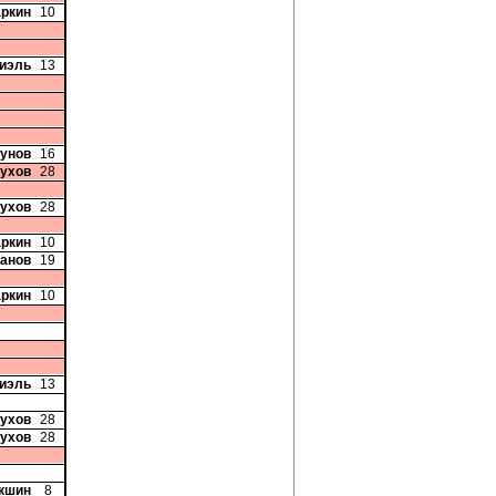
аркин
10
Фиэль
13
рунов
16
рухов
28
рухов
28
аркин
10
танов
19
аркин
10
Фиэль
13
рухов
28
рухов
28
акшин
8