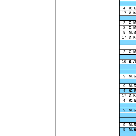
4
Ю. 
17
И. 
2
С. 
2
С. 
8
М. 
17
И. 
2
С. 
16
Д. 
9
М. 
9
М. 
4
Ю. 
17
И. 
4
Ю. 
9
М. 
9
М. 
9
М. 