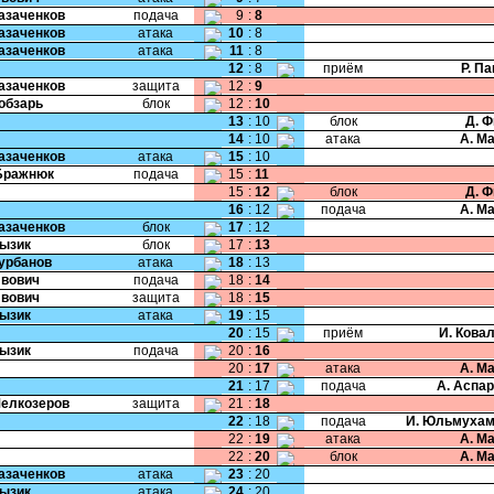
Казаченков
подача
9
:
8
Казаченков
атака
10
:
8
Казаченков
атака
11
:
8
12
:
8
приём
Р. П
Казаченков
защита
12
:
9
Кобзарь
блок
12
:
10
13
:
10
блок
Д. 
14
:
10
атака
А. М
Казаченков
атака
15
:
10
Бражнюк
подача
15
:
11
15
:
12
блок
Д. 
16
:
12
подача
А. М
Казаченков
блок
17
:
12
Лызик
блок
17
:
13
Курбанов
атака
18
:
13
Ивович
подача
18
:
14
Ивович
защита
18
:
15
Лызик
атака
19
:
15
20
:
15
приём
И. Кова
Лызик
подача
20
:
16
20
:
17
атака
А. М
21
:
17
подача
А. Аспа
Мелкозеров
защита
21
:
18
22
:
18
подача
И. Юльмухам
22
:
19
атака
А. М
22
:
20
блок
А. М
Казаченков
атака
23
:
20
Лызик
атака
24
:
20