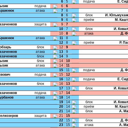
6
:
5
подача
Е. Си
Лызик
подача
6
:
6
Бражнюк
атака
7
:
6
8
:
6
блок
И. Юльмухам
9
:
6
приём
М. Каш
Казаченков
защита
9
:
7
10
:
7
блок
И. Кова
10
:
8
атака
Д. 
Бражнюк
атака
11
:
8
12
:
8
приём
Р. П
Кобзарь
блок
12
:
9
Казаченков
атака
13
:
9
Казаченков
блок
14
:
9
Лызик
блок
14
:
10
Лызик
атака
14
:
11
15
:
11
подача
Д. 
Ивович
подача
15
:
12
16
:
12
подача
Е. Си
Казаченков
блок
16
:
13
17
:
13
блок
И. Кова
Казаченков
подача
17
:
14
Курбанов
атака
18
:
14
19
:
14
блок
И. Кова
20
:
14
приём
М. Каш
21
:
14
блок
А. М
Мелкозеров
защита
21
:
15
22
:
15
блок
Д. 
23
:
15
атака
А. М