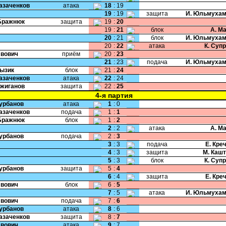
Казаченков
атака
18
:
19
19
:
19
защита
И. Юльмухам
Бражнюк
защита
19
:
20
19
:
21
блок
А. М
20
:
21
блок
И. Юльмухам
20
:
22
атака
К. Суп
Ивович
приём
20
:
23
21
:
23
подача
И. Юльмухам
Лызик
блок
21
:
24
Казаченков
атака
22
:
24
Ожиганов
защита
22
:
25
4-я партия
Курбанов
атака
1
:
0
Казаченков
подача
1
:
1
Бражнюк
блок
1
:
2
2
:
2
атака
А. М
Курбанов
подача
2
:
3
3
:
3
подача
Е. Кре
4
:
3
защита
М. Каш
5
:
3
блок
К. Суп
Курбанов
защита
5
:
4
6
:
4
защита
Е. Кре
Ивович
блок
6
:
5
7
:
5
атака
И. Юльмухам
Ивович
подача
7
:
6
Курбанов
атака
8
:
6
Казаченков
защита
8
:
7
Ивович
атака
9
:
7