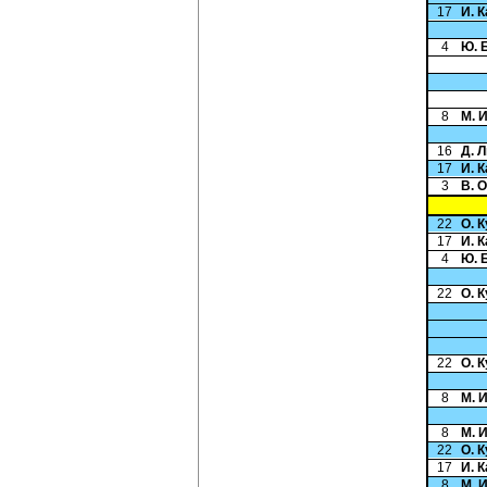
17
И. 
4
Ю. 
8
М. 
16
Д. 
17
И. 
3
В. 
22
О. 
17
И. 
4
Ю. 
22
О. 
22
О. 
8
М. 
8
М. 
22
О. 
17
И. 
8
М. 