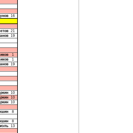
рунов
16
етов
21
танов
19
ликов
1
ликов
1
танов
19
аркин
10
аркин
10
аркин
10
акшин
8
акшин
8
Фиэль
13