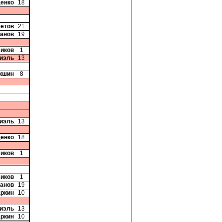
денко
18
етов
21
танов
19
ликов
1
Фиэль
13
акшин
8
Фиэль
13
денко
18
ликов
1
ликов
1
танов
19
аркин
10
Фиэль
13
аркин
10