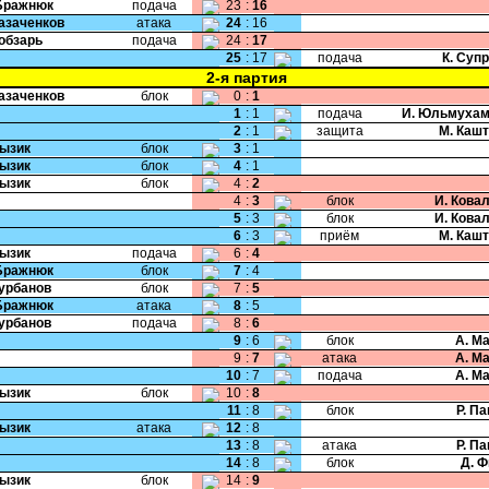
Бражнюк
подача
23
:
16
Казаченков
атака
24
:
16
Кобзарь
подача
24
:
17
25
:
17
подача
К. Суп
2-я партия
Казаченков
блок
0
:
1
1
:
1
подача
И. Юльмухам
2
:
1
защита
М. Каш
Лызик
блок
3
:
1
Лызик
блок
4
:
1
Лызик
блок
4
:
2
4
:
3
блок
И. Кова
5
:
3
блок
И. Кова
6
:
3
приём
М. Каш
Лызик
подача
6
:
4
Бражнюк
блок
7
:
4
Курбанов
блок
7
:
5
Бражнюк
атака
8
:
5
Курбанов
подача
8
:
6
9
:
6
блок
А. М
9
:
7
атака
А. М
10
:
7
подача
А. М
Лызик
блок
10
:
8
11
:
8
блок
Р. П
Лызик
атака
12
:
8
13
:
8
атака
Р. П
14
:
8
блок
Д. 
Лызик
блок
14
:
9