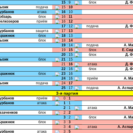
15
:
9
блок
Д. 
Лызик
подача
15
:
10
Курбанов
атака
16
:
10
Кобзарь
блок
16
:
11
Мелкозеров
приём
16
:
12
17
:
12
подача
Д. 
Курбанов
защита
17
:
13
Бражнюк
блок
18
:
13
Лызик
блок
18
:
14
19
:
14
подача
А. М
19
:
15
блок
Е. Си
20
:
15
блок
Д. 
Лызик
блок
21
:
15
21
:
16
атака
Д. 
22
:
16
блок
Д. 
Бражнюк
блок
23
:
16
24
:
16
приём
А. М
Лызик
подача
24
:
17
25
:
17
подача
А. Аспа
3-я партия
Курбанов
приём
0
:
1
Курбанов
атака
1
:
1
2
:
1
атака
А. М
Казаченков
блок
2
:
2
3
:
2
блок
А. М
Бражнюк
блок
3
:
3
3
:
4
атака
А. Аспа
Курбанов
атака
3
:
5