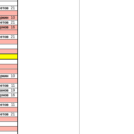
етов
21
аркин
10
етов
21
рунов
16
етов
21
аркин
10
четов
11
танов
19
рунов
16
четов
11
етов
21