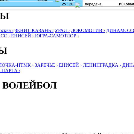
25
:
20
передача
И. Кова
БЫ
ква ›
ЗЕНИТ-КАЗАНЬ ›
УРАЛ ›
ЛОКОМОТИВ ›
ДИНАМО-ЛО
СС ›
ЕНИСЕЙ ›
ЮГРА-САМОТЛОР ›
БЫ
ЛОЧКА-НТМК ›
ЗАРЕЧЬЕ ›
ЕНИСЕЙ ›
ЛЕНИНГРАДКА ›
ДИНА
СПАРТА ›
 ВОЛЕЙБОЛ