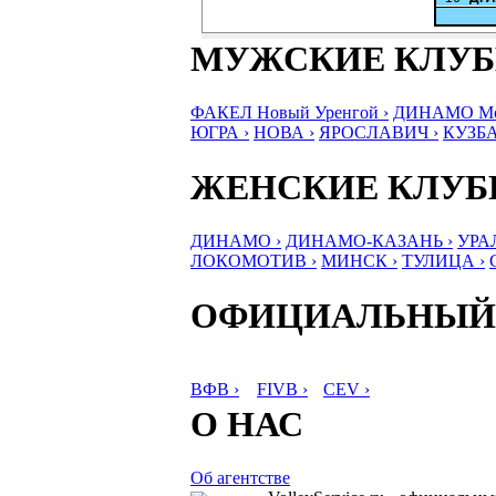
МУЖСКИЕ КЛУ
ФАКЕЛ Новый Уренгой ›
ДИНАМО Мос
ЮГРА ›
НОВА ›
ЯРОСЛАВИЧ ›
КУЗБА
ЖЕНСКИЕ КЛУ
ДИНАМО ›
ДИНАМО-КАЗАНЬ ›
УРА
ЛОКОМОТИВ ›
МИНСК ›
ТУЛИЦА ›
ОФИЦИАЛЬНЫЙ
ВФВ ›
FIVB ›
CEV ›
О НАС
Об агентстве