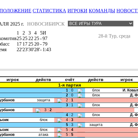
ПОЛОЖЕНИЕ
СТАТИСТИКА
ИГРОКИ
КОМАНДЫ
НОВОСТ
ЛЯ 2025 г.
НОВОСИБИРСК
1
2
3
4
5
И
28-й Тур, среда
комотив
25
25
22
25
-
97
збасс
17
17
25
20
-
79
емя
22'
23'
30'
28'
-
1:43
игрок
действ
счёт
действ
игрок
1-я партия
1
:
0
блок
И. Кова
2
:
0
блок
Д. 
Курбанов
защита
2
:
1
3
:
1
блок
Д. 
Курбанов
3
:
2
4
:
2
блок
Д. 
Лызик
блок
4
:
3
5
:
3
защита
Д. 
Лызик
блок
5
:
4
Курбанов
атака
5
:
5