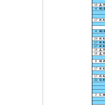
16
Д. 
4
Ю. 
17
И. 
4
Ю. 
24
И. 
17
И. 
17
И. 
16
Д. 
16
Д. 
8
М. 
17
И. 
17
И. 
22
О. 
2
С. 