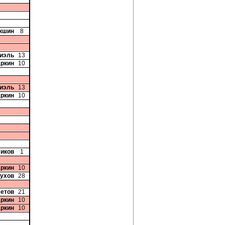
акшин
8
Фиэль
13
аркин
10
Фиэль
13
аркин
10
ликов
1
аркин
10
рухов
28
етов
21
аркин
10
аркин
10