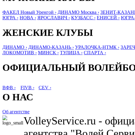
ФАКЕЛ Новый Уренгой ›
ДИНАМО Москва ›
ЗЕНИТ-КАЗАНЬ
ЮГРА ›
НОВА ›
ЯРОСЛАВИЧ ›
КУЗБАСС ›
ЕНИСЕЙ ›
ЮГРА
ЖЕНСКИЕ КЛУБЫ
ДИНАМО ›
ДИНАМО-КАЗАНЬ ›
УРАЛОЧКА-НТМК ›
ЗАРЕЧ
ЛОКОМОТИВ ›
МИНСК ›
ТУЛИЦА ›
СПАРТА ›
ОФИЦИАЛЬНЫЙ ВОЛЕЙБ
ВФВ ›
FIVB ›
CEV ›
О НАС
Об агентстве
VolleyService.ru - офи
агентства "Волей Серв