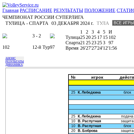
Главная
РАСПИСАНИЕ
РЕЗУЛЬТАТЫ
ПОЛОЖЕНИЕ
СТАТИ
ЧЕМПИОНАТ РОССИИ СУПЕРЛИГА
ТУЛИЦА - СПАРТА
03 ДЕКАБРЯ 2024 г.
ТУЛА
1
2
3
4
5
И
3 - 2
Тулица
25
20
25
17
15
102
Спарта
21
25
23
25
3
97
102
12-й Тур
97
Время
26'
27'
27'
24'
12'
1:56
АНОНС
РЕЗУЛЬТАТЫ
ДИНАМИКА
№
игрок
дейст
25
К. Лебедкина
блок
25
К. Лебедкина
подача
10
В. Распутная
защита
10
В. Распутная
блок
20
В. Боброва
защита