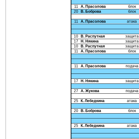
11
А. Прасолова
блок
20
В. Боброва
блок
11
А. Прасолова
атака
10
В. Распутная
защита
17
Н. Някина
защита
10
В. Распутная
защита
11
А. Прасолова
блок
11
А. Прасолова
подача
17
Н. Някина
защита
27
А. Жукова
подача
25
К. Лебедкина
атака
20
В. Боброва
блок
25
К. Лебедкина
атака