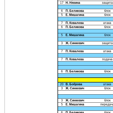
17
Н. Някина
защита
6
П. Беликова
блок
5
Е. Мишагина
блок
7
П. Ковалева
атака
6
П. Беликова
блок
5
Е. Мишагина
блок
3
Ж. Синкевич
защита
7
П. Ковалева
атака
7
П. Ковалева
подача
6
П. Беликова
блок
20
В. Боброва
атака
3
Ж. Синкевич
блок
3
Ж. Синкевич
блок
5
Е. Мишагина
передач
6
П. Беликова
блок