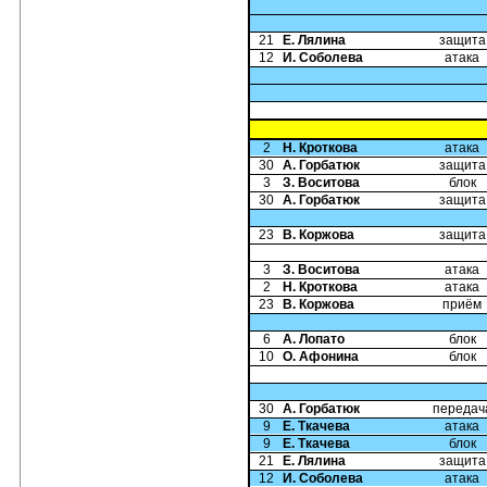
21
Е. Лялина
защита
12
И. Соболева
атака
2
Н. Кроткова
атака
30
А. Горбатюк
защита
3
З. Воситова
блок
30
А. Горбатюк
защита
23
В. Коржова
защита
3
З. Воситова
атака
2
Н. Кроткова
атака
23
В. Коржова
приём
6
А. Лопато
блок
10
О. Афонина
блок
30
А. Горбатюк
передач
9
Е. Ткачева
атака
9
Е. Ткачева
блок
21
Е. Лялина
защита
12
И. Соболева
атака