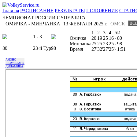
Главная
РАСПИСАНИЕ
РЕЗУЛЬТАТЫ
ПОЛОЖЕНИЕ
СТАТИ
ЧЕМПИОНАТ РОССИИ СУПЕРЛИГА
ОМИЧКА - МИНЧАНКА
13 ФЕВРАЛЯ 2025 г.
ОМСК
1
2
3
4
5
И
1 - 3
Омичка
20
19
25
16
-
80
Минчанка
25
25
23
25
-
98
80
23-й Тур
98
Время
27'
32'
27'
25'
-
1:51
АНОНС
РЕЗУЛЬТАТЫ
ДИНАМИКА
№
игрок
дейст
30
А. Горбатюк
подача
30
А. Горбатюк
защита
3
З. Воситова
атака
23
В. Коржова
подача
11
Я. Чередникова
блок