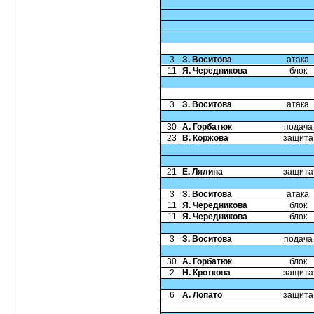
3
З. Воситова
атака
11
Я. Чередникова
блок
3
З. Воситова
атака
30
А. Горбатюк
подача
23
В. Коржова
защита
21
Е. Лялина
защита
3
З. Воситова
атака
11
Я. Чередникова
блок
11
Я. Чередникова
блок
3
З. Воситова
подача
30
А. Горбатюк
блок
2
Н. Кроткова
защита
6
А. Лопато
защита