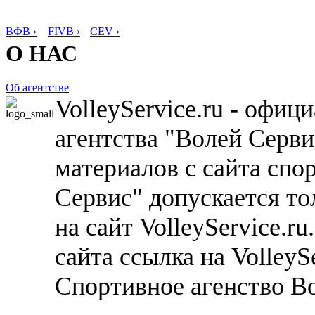
ВФВ ›
FIVB ›
CEV ›
О НАС
Об агентстве
VolleyService.ru - офи
агентства "Волей Серв
материалов с сайта спо
Сервис" допускается то
на сайт VolleyService.r
сайта ссылка на VolleyS
Спортивное агенство В