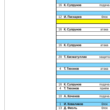
16
К. Супрунов
подача
12
И. Пискарев
блок
16
К. Супрунов
атака
16
К. Супрунов
атака
20
Т. Хисматуллин
защита
4
Т. Тихонов
атака
16
К. Супрунов
подача
4
Т. Тихонов
приём
10
А. Коченов
подача
1
И. Коваликов
блок
13
Д. Фиэль
блок