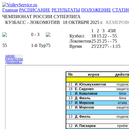
Главная
РАСПИСАНИЕ
РЕЗУЛЬТАТЫ
ПОЛОЖЕНИЕ
СТАТИ
ЧЕМПИОНАТ РОССИИ СУПЕРЛИГА
КУЗБАСС - ЛОКОМОТИВ
18 ОКТЯБРЯ 2025 г.
КЕМЕРОВ
1
2
3
4
5
И
0 - 3
Кузбасс
18
15
22
-
-
55
Локомотив
25
25
25
-
-
75
55
1-й Тур
75
Время
25'
23'
27'
-
-
1:15
АНОНС
РЕЗУЛЬТАТЫ
ДИНАМИКА
№
игрок
дейст
21
И. Юльмухаметов
подача
18
Е. Сиденко
защита
1
И. Коваликов
блок
13
Д. Фиэль
блок
17
И. Морозов
атака
17
И. Морозов
защита
13
Д. Фиэль
подача
12
И. Пискарев
приём