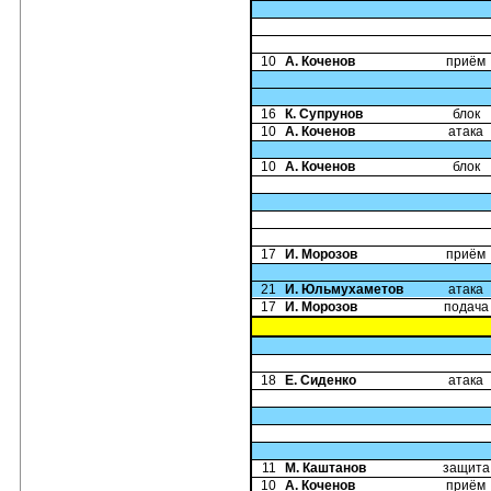
10
А. Коченов
приём
16
К. Супрунов
блок
10
А. Коченов
атака
10
А. Коченов
блок
17
И. Морозов
приём
21
И. Юльмухаметов
атака
17
И. Морозов
подача
18
Е. Сиденко
атака
11
М. Каштанов
защита
10
А. Коченов
приём