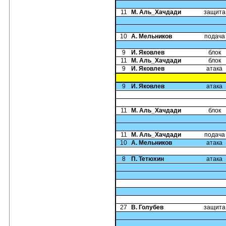
11
М. Аль_Хачдади
защита
10
А. Мельников
подача
9
И. Яковлев
блок
11
М. Аль_Хачдади
блок
9
И. Яковлев
атака
9
И. Яковлев
атака
11
М. Аль_Хачдади
блок
11
М. Аль_Хачдади
подача
10
А. Мельников
атака
8
П. Тетюхин
атака
27
В. Голубев
защита