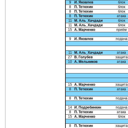
9
И. Яковлев
блок
8
П. Тетюхин
блок
8
П. Тетюхин
блок
8
П. Тетюхин
атака
11
М. Аль_Хачдади
блок
11
М. Аль_Хачдади
блок
15
А. Марченко
приём
9
И. Яковлев
подача
11
М. Аль_Хачдади
атака
27
В. Голубев
защита
10
А. Мельников
атака
15
А. Марченко
защита
8
П. Тетюхин
атака
8
П. Тетюхин
подача
14
И. Подребинкин
подача
8
П. Тетюхин
атака
15
А. Марченко
блок
8
П. Тетюхин
защита