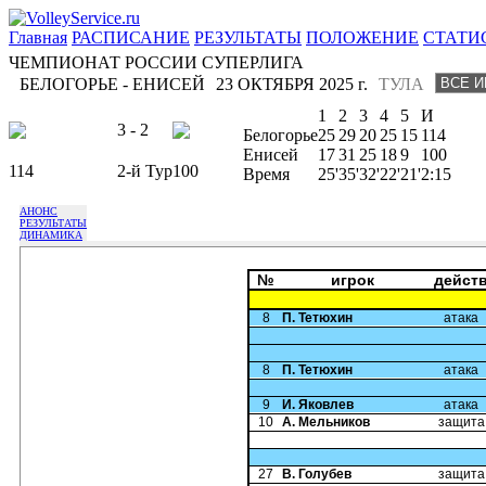
Главная
РАСПИСАНИЕ
РЕЗУЛЬТАТЫ
ПОЛОЖЕНИЕ
СТАТИ
ЧЕМПИОНАТ РОССИИ СУПЕРЛИГА
БЕЛОГОРЬЕ - ЕНИСЕЙ
23 ОКТЯБРЯ 2025 г.
ТУЛА
1
2
3
4
5
И
3 - 2
Белогорье
25
29
20
25
15
114
Енисей
17
31
25
18
9
100
114
2-й Тур
100
Время
25'
35'
32'
22'
21'
2:15
АНОНС
РЕЗУЛЬТАТЫ
ДИНАМИКА
№
игрок
дейст
8
П. Тетюхин
атака
8
П. Тетюхин
атака
9
И. Яковлев
атака
10
А. Мельников
защита
27
В. Голубев
защита