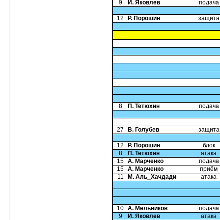
9
И. Яковлев
подача
12
Р. Порошин
защита
8
П. Тетюхин
подача
27
В. Голубев
защита
12
Р. Порошин
блок
8
П. Тетюхин
атака
15
А. Марченко
подача
15
А. Марченко
приём
11
М. Аль_Хачдади
атака
10
А. Мельников
подача
9
И. Яковлев
атака