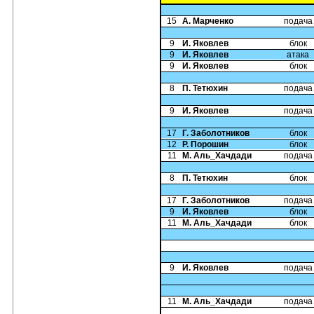
15
А. Марченко
подача
9
И. Яковлев
блок
9
И. Яковлев
атака
9
И. Яковлев
блок
8
П. Тетюхин
подача
9
И. Яковлев
подача
17
Г. Заболотников
блок
12
Р. Порошин
блок
11
М. Аль_Хачдади
подача
8
П. Тетюхин
блок
17
Г. Заболотников
подача
9
И. Яковлев
блок
11
М. Аль_Хачдади
блок
9
И. Яковлев
подача
11
М. Аль_Хачдади
подача