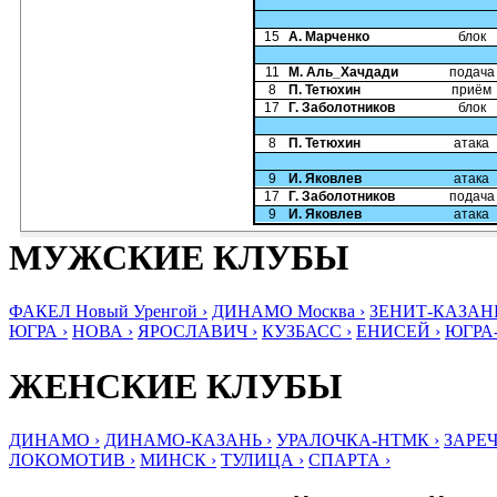
15
А. Марченко
блок
11
М. Аль_Хачдади
подача
8
П. Тетюхин
приём
17
Г. Заболотников
блок
8
П. Тетюхин
атака
9
И. Яковлев
атака
17
Г. Заболотников
подача
9
И. Яковлев
атака
МУЖСКИЕ КЛУБЫ
ФАКЕЛ Новый Уренгой ›
ДИНАМО Москва ›
ЗЕНИТ-КАЗАНЬ
ЮГРА ›
НОВА ›
ЯРОСЛАВИЧ ›
КУЗБАСС ›
ЕНИСЕЙ ›
ЮГРА
ЖЕНСКИЕ КЛУБЫ
ДИНАМО ›
ДИНАМО-КАЗАНЬ ›
УРАЛОЧКА-НТМК ›
ЗАРЕЧ
ЛОКОМОТИВ ›
МИНСК ›
ТУЛИЦА ›
СПАРТА ›