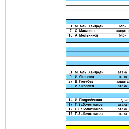
11
М. Аль_Хачдади
блок
7
С. Маслиев
защита
10
А. Мельников
блок
11
М. Аль_Хачдади
атака
9
И. Яковлев
атака
27
В. Голубев
защита
9
И. Яковлев
атака
14
И. Подребинкин
подача
17
Г. Заболотников
атака
17
Г. Заболотников
атака
17
Г. Заболотников
атака