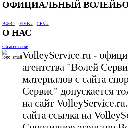
ОФИЦИАЛЬНЫЙ ВОЛЕЙБ
ВФВ ›
FIVB ›
CEV ›
О НАС
Об агентстве
VolleyService.ru - офи
агентства "Волей Серв
материалов с сайта спо
Сервис" допускается то
на сайт VolleyService.r
сайта ссылка на VolleyS
Спортивное агенство В