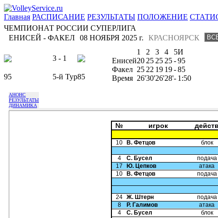
Главная
РАСПИСАНИЕ
РЕЗУЛЬТАТЫ
ПОЛОЖЕНИЕ
СТАТИ
ЧЕМПИОНАТ РОССИИ СУПЕРЛИГА
ЕНИСЕЙ - ФАКЕЛ
08 НОЯБРЯ 2025 г.
КРАСНОЯРСК
1
2
3
4
5
И
3 - 1
Енисей
20
25
25
25
-
95
Факел
25
22
19
19
-
85
95
5-й Тур
85
Время
26'
30'
26'
28'
-
1:50
АНОНС
РЕЗУЛЬТАТЫ
ДИНАМИКА
№
игрок
дейст
10
В. Фетцов
блок
4
С. Бусел
подача
17
Ю. Цепков
атака
10
В. Фетцов
подача
24
Ж. Штерн
подача
8
Р. Галимов
атака
4
С. Бусел
блок