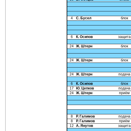
4
С. Бусел
блок
6
К. Осипов
защита
24
Ж. Штерн
блок
24
Ж. Штерн
блок
24
Ж. Штерн
подача
6
К. Осипов
блок
17
Ю. Цепков
подача
24
Ж. Штерн
приём
8
Р. Галимов
подача
8
Р. Галимов
приём
12
А. Янутов
защита