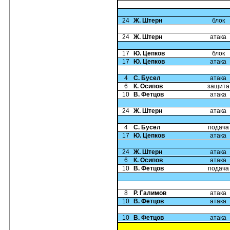
24
Ж. Штерн
блок
24
Ж. Штерн
атака
17
Ю. Цепков
блок
17
Ю. Цепков
атака
4
С. Бусел
атака
6
К. Осипов
защита
10
В. Фетцов
атака
24
Ж. Штерн
атака
4
С. Бусел
подача
17
Ю. Цепков
атака
24
Ж. Штерн
атака
6
К. Осипов
атака
10
В. Фетцов
подача
8
Р. Галимов
атака
10
В. Фетцов
атака
10
В. Фетцов
атака