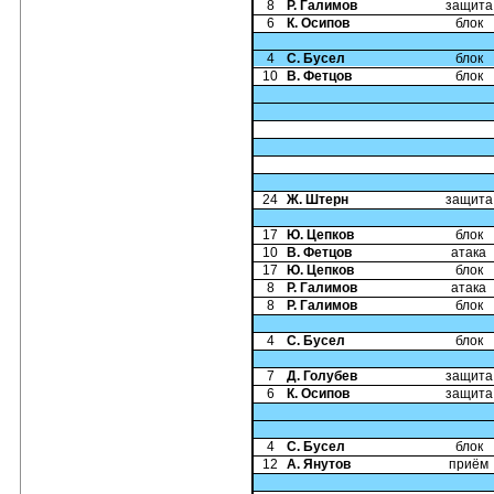
8
Р. Галимов
защита
6
К. Осипов
блок
4
С. Бусел
блок
10
В. Фетцов
блок
24
Ж. Штерн
защита
17
Ю. Цепков
блок
10
В. Фетцов
атака
17
Ю. Цепков
блок
8
Р. Галимов
атака
8
Р. Галимов
блок
4
С. Бусел
блок
7
Д. Голубев
защита
6
К. Осипов
защита
4
С. Бусел
блок
12
А. Янутов
приём