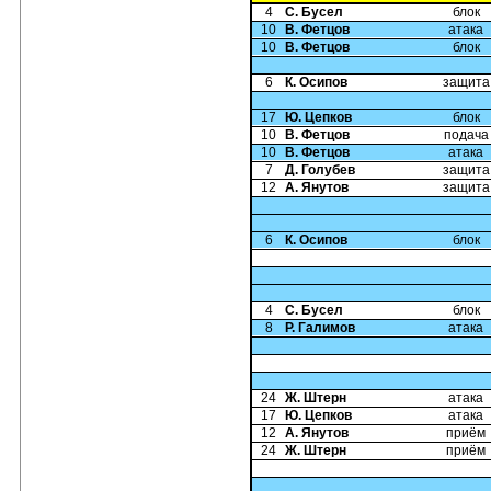
4
С. Бусел
блок
10
В. Фетцов
атака
10
В. Фетцов
блок
6
К. Осипов
защита
17
Ю. Цепков
блок
10
В. Фетцов
подача
10
В. Фетцов
атака
7
Д. Голубев
защита
12
А. Янутов
защита
6
К. Осипов
блок
4
С. Бусел
блок
8
Р. Галимов
атака
24
Ж. Штерн
атака
17
Ю. Цепков
атака
12
А. Янутов
приём
24
Ж. Штерн
приём