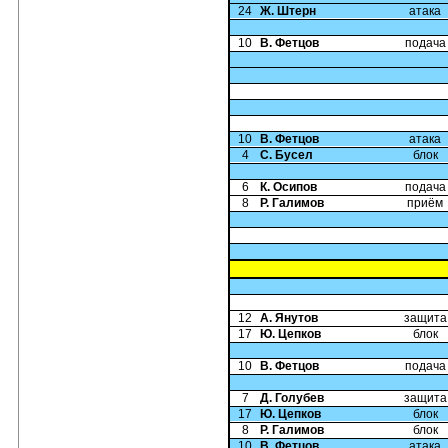
24
Ж. Штерн
атака
10
В. Фетцов
подача
10
В. Фетцов
атака
4
С. Бусел
блок
6
К. Осипов
подача
8
Р. Галимов
приём
12
А. Янутов
защита
17
Ю. Цепков
блок
10
В. Фетцов
подача
7
Д. Голубев
защита
17
Ю. Цепков
блок
8
Р. Галимов
блок
10
В. Фетцов
атака