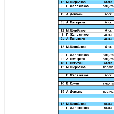
12
М. Щербаков
атака
8
П. Железняков
защита
15
А. Довгань
блок
11
А. Пятыркин
блок
12
М. Щербаков
блок
8
П. Железняков
атака
11
А. Пятыркин
атака
12
М. Щербаков
блок
8
П. Железняков
защита
11
А. Пятыркин
защита
18
С. Никитин
атака
12
М. Щербаков
подача
8
П. Железняков
блок
10
В. Конев
защита
15
А. Довгань
подача
12
М. Щербаков
атака
8
П. Железняков
атака