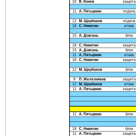
10
В. Конев
защита
11
А. Пятыркин
подача
12
М. Щербаков
подача
18
С. Никитин
атака
15
А. Довгань
блок
18
С. Никитин
защита
15
А. Довгань
блок
11
А. Пятыркин
атака
18
С. Никитин
защита
12
М. Щербаков
блок
8
П. Железняков
защита
12
М. Щербаков
атака
11
А. Пятыркин
защита
11
А. Пятыркин
блок
18
С. Никитин
блок
11
А. Пятыркин
защита