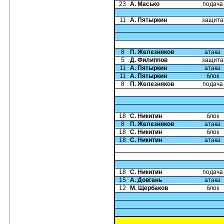
23
А. Масько
подача
11
А. Пятыркин
защита
8
П. Железняков
атака
5
Д. Филиппов
защита
11
А. Пятыркин
атака
11
А. Пятыркин
блок
8
П. Железняков
подача
18
С. Никитин
блок
8
П. Железняков
атака
18
С. Никитин
блок
18
С. Никитин
атака
18
С. Никитин
подача
15
А. Довгань
атака
12
М. Щербаков
блок