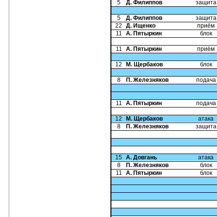
5
Д. Филиппов
защита
5
Д. Филиппов
защита
22
Д. Ищенко
приём
11
А. Пятыркин
блок
11
А. Пятыркин
приём
12
М. Щербаков
блок
8
П. Железняков
подача
11
А. Пятыркин
подача
12
М. Щербаков
атака
8
П. Железняков
защита
15
А. Довгань
атака
8
П. Железняков
блок
11
А. Пятыркин
блок