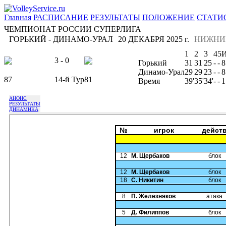
Главная
РАСПИСАНИЕ
РЕЗУЛЬТАТЫ
ПОЛОЖЕНИЕ
СТАТИ
ЧЕМПИОНАТ РОССИИ СУПЕРЛИГА
ГОРЬКИЙ - ДИНАМО-УРАЛ
20 ДЕКАБРЯ 2025 г.
НИЖНИ
1
2
3
4
5
3 - 0
Горький
31
31
25
-
-
8
Динамо-Урал
29
29
23
-
-
8
87
14-й Тур
81
Время
39'
35'
34'
-
-
1
АНОНС
РЕЗУЛЬТАТЫ
ДИНАМИКА
№
игрок
дейст
12
М. Щербаков
блок
12
М. Щербаков
блок
18
С. Никитин
блок
8
П. Железняков
атака
5
Д. Филиппов
блок