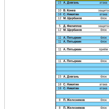
15
А. Довгань
атака
10
В. Конев
защита
18
С. Никитин
атака
12
М. Щербаков
блок
5
Д. Филиппов
защита
12
М. Щербаков
блок
11
А. Пятыркин
блок
11
А. Пятыркин
блок
11
А. Пятыркин
приём
11
А. Пятыркин
блок
15
А. Довгань
блок
18
С. Никитин
атака
18
С. Никитин
атака
8
П. Железняков
блок
8
П. Железняков
блок