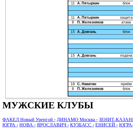
11
А. Пятыркин
блок
11
А. Пятыркин
защита
8
П. Железняков
атака
15
А. Довгань
блок
15
А. Довгань
подача
18
С. Никитин
приём
8
П. Железняков
блок
МУЖСКИЕ КЛУБЫ
ФАКЕЛ Новый Уренгой ›
ДИНАМО Москва ›
ЗЕНИТ-КАЗАНЬ
ЮГРА ›
НОВА ›
ЯРОСЛАВИЧ ›
КУЗБАСС ›
ЕНИСЕЙ ›
ЮГРА