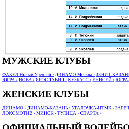
10
А. Мельников
подача
14
И. Подребинкин
подача
14
И. Подребинкин
атака
8
П. Тетюхин
защита
9
И. Яковлев
атака
9
И. Яковлев
подача
МУЖСКИЕ КЛУБЫ
ФАКЕЛ Новый Уренгой ›
ДИНАМО Москва ›
ЗЕНИТ-КАЗАНЬ
ЮГРА ›
НОВА ›
ЯРОСЛАВИЧ ›
КУЗБАСС ›
ЕНИСЕЙ ›
ЮГРА
ЖЕНСКИЕ КЛУБЫ
ДИНАМО ›
ДИНАМО-КАЗАНЬ ›
УРАЛОЧКА-НТМК ›
ЗАРЕЧ
ЛОКОМОТИВ ›
МИНСК ›
ТУЛИЦА ›
СПАРТА ›
ОФИЦИАЛЬНЫЙ ВОЛЕЙБ