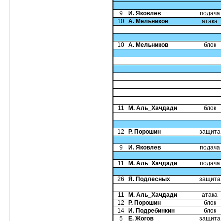
9
И. Яковлев
подача
10
А. Мельников
атака
10
А. Мельников
блок
11
М. Аль_Хачдади
блок
12
Р. Порошин
защита
9
И. Яковлев
подача
11
М. Аль_Хачдади
подача
26
Я. Подлесных
защита
11
М. Аль_Хачдади
атака
12
Р. Порошин
блок
14
И. Подребинкин
блок
5
Е. Жогов
защита