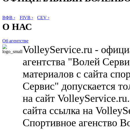
ВФВ ›
FIVB ›
CEV ›
О НАС
Об агентстве
VolleyService.ru - офи
агентства "Волей Серв
материалов с сайта спо
Сервис" допускается то
на сайт VolleyService.r
сайта ссылка на VolleyS
Спортивное агенство В