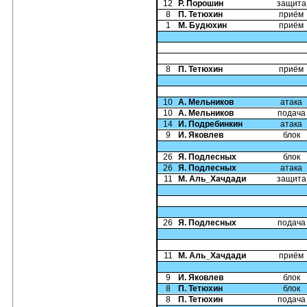
12
Р. Порошин
защита
8
П. Тетюхин
приём
1
М. Будюхин
приём
8
П. Тетюхин
приём
10
А. Мельников
атака
10
А. Мельников
подача
14
И. Подребинкин
атака
9
И. Яковлев
блок
26
Я. Подлесных
блок
26
Я. Подлесных
атака
11
М. Аль_Хачдади
защита
26
Я. Подлесных
подача
11
М. Аль_Хачдади
приём
9
И. Яковлев
блок
8
П. Тетюхин
блок
8
П. Тетюхин
подача