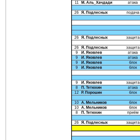
11
М. Аль_Хачдади
атака
26
Я. Подлесных
подача
26
Я. Подлесных
защита
26
Я. Подлесных
защита
9
И. Яковлев
атака
9
И. Яковлев
атака
9
И. Яковлев
блок
9
И. Яковлев
блок
9
И. Яковлев
защита
8
П. Тетюхин
атака
12
Р. Порошин
блок
10
А. Мельников
блок
10
А. Мельников
блок
8
П. Тетюхин
приём
26
Я. Подлесных
защита