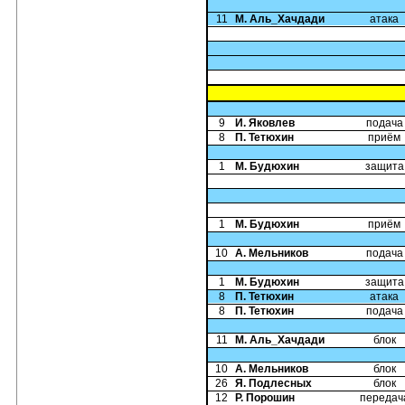
11
М. Аль_Хачдади
атака
9
И. Яковлев
подача
8
П. Тетюхин
приём
1
М. Будюхин
защита
1
М. Будюхин
приём
10
А. Мельников
подача
1
М. Будюхин
защита
8
П. Тетюхин
атака
8
П. Тетюхин
подача
11
М. Аль_Хачдади
блок
10
А. Мельников
блок
26
Я. Подлесных
блок
12
Р. Порошин
передач