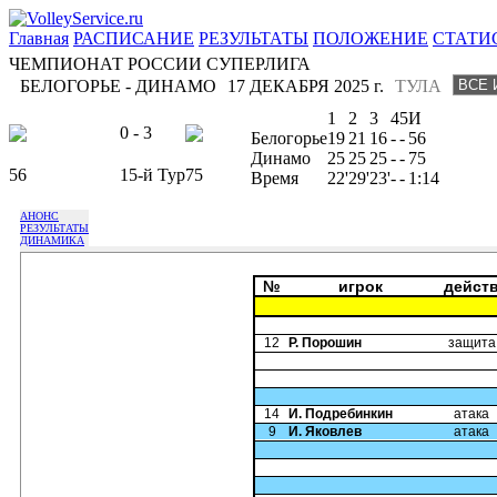
Главная
РАСПИСАНИЕ
РЕЗУЛЬТАТЫ
ПОЛОЖЕНИЕ
СТАТИ
ЧЕМПИОНАТ РОССИИ СУПЕРЛИГА
БЕЛОГОРЬЕ - ДИНАМО
17 ДЕКАБРЯ 2025 г.
ТУЛА
1
2
3
4
5
И
0 - 3
Белогорье
19
21
16
-
-
56
Динамо
25
25
25
-
-
75
56
15-й Тур
75
Время
22'
29'
23'
-
-
1:14
АНОНС
РЕЗУЛЬТАТЫ
ДИНАМИКА
№
игрок
дейст
12
Р. Порошин
защита
14
И. Подребинкин
атака
9
И. Яковлев
атака