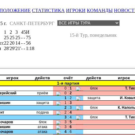
ПОЛОЖЕНИЕ
СТАТИСТИКА
ИГРОКИ
КОМАНДЫ
НОВОСТ
 г.
САНКТ-ПЕТЕРБУРГ
1
2
3
4
5
И
15-й Тур, понедельник
25
25
25
-
-
75
сс
22
20
14
-
-
56
я
28'
29'
21'
-
-
1:18
игрок
действ
счёт
действ
игрок
1-я партия
0
:
1
блок
Т. Ти
Черейский
приём
0
:
2
1
:
2
защита
И. Кова
Пакшин
защита
1
:
3
2
:
3
блок
К. Напол
Янт
подача
2
:
4
3
:
4
блок
Т. Ти
Бочаров
блок
3
:
5
Пакшин
атака
3
:
6
Бочаров
атака
4
:
6