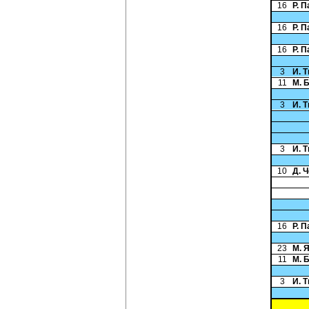
16
Р. 
16
Р. 
16
Р. 
3
И. 
11
М. 
3
И. 
3
И. 
10
Д. 
16
Р. 
23
М. 
11
М. 
3
И. 