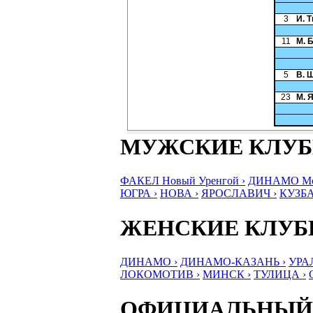
3
И. 
11
М. 
5
В. 
23
М. 
МУЖСКИЕ КЛУ
ФАКЕЛ Новый Уренгой ›
ДИНАМО Мос
ЮГРА ›
НОВА ›
ЯРОСЛАВИЧ ›
КУЗБА
ЖЕНСКИЕ КЛУ
ДИНАМО ›
ДИНАМО-КАЗАНЬ ›
УРА
ЛОКОМОТИВ ›
МИНСК ›
ТУЛИЦА ›
ОФИЦИАЛЬНЫЙ