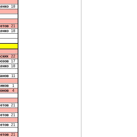
денко
18
етов
21
денко
18
ьских
22
розов
17
денко
18
танов
11
ликов
1
хонов
4
етов
21
етов
21
етов
21
етов
21