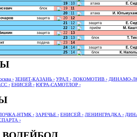
19
:
10
атака
Е. Си
Тисевич
блок
19
:
11
20
:
11
атака
И. Юльмухам
Бочаров
защита
20
:
12
21
:
12
защита
Е. Си
22
:
12
приём
М. Каш
Шишкин
защита
22
:
13
23
:
13
блок
Т. Ти
Янт
подача
23
:
14
24
:
14
защита
Е. Си
25
:
14
блок
К. Напол
БЫ
ква ›
ЗЕНИТ-КАЗАНЬ ›
УРАЛ ›
ЛОКОМОТИВ ›
ДИНАМО-ЛО
СС ›
ЕНИСЕЙ ›
ЮГРА-САМОТЛОР ›
БЫ
ЛОЧКА-НТМК ›
ЗАРЕЧЬЕ ›
ЕНИСЕЙ ›
ЛЕНИНГРАДКА ›
ДИНА
СПАРТА ›
 ВОЛЕЙБОЛ