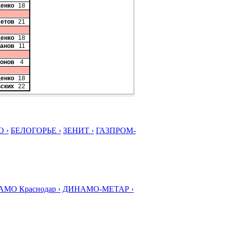
денко
18
етов
21
денко
18
танов
11
хонов
4
денко
18
ьских
22
 ›
БЕЛОГОРЬЕ ›
ЗЕНИТ ›
ГАЗПРОМ-
МО Краснодар ›
ДИНАМО-МЕТАР ›