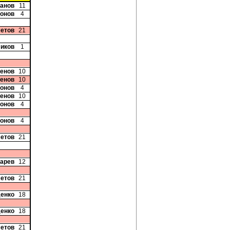
танов
11
хонов
4
етов
21
ликов
1
ченов
10
ченов
10
хонов
4
ченов
10
хонов
4
хонов
4
етов
21
карев
12
етов
21
денко
18
денко
18
етов
21