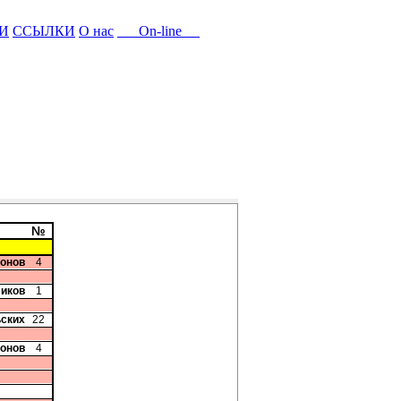
И
ССЫЛКИ
О нас
On-line
№
хонов
4
ликов
1
ьских
22
хонов
4