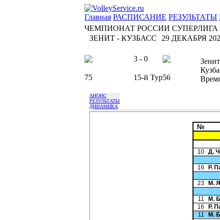
Главная
РАСПИСАНИЕ
РЕЗУЛЬТАТЫ
ЧЕМПИОНАТ РОССИИ СУПЕРЛИГА
ЗЕНИТ - КУЗБАСС
29 ДЕКАБРЯ 2025
3 - 0
Зенит
Кузба
75
15-й Тур
56
Врем
АНОНС
РЕЗУЛЬТАТЫ
ДИНАМИКА
№
10
Д. 
16
Р. 
23
М. 
11
М. 
16
Р. 
11
М. 