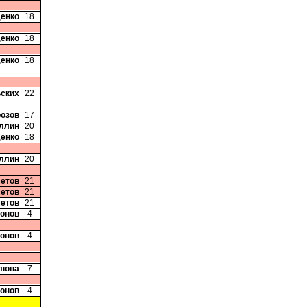
денко
18
денко
18
денко
18
ьских
22
розов
17
уллин
20
денко
18
уллин
20
етов
21
етов
21
етов
21
хонов
4
хонов
4
Клюпа
7
хонов
4