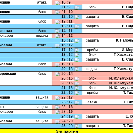
Пакшин
атака
10
:
9
11
:
9
блок
Е. Си
Пакшин
блок
11
:
10
12
:
10
защита
Е. Си
Пакшин
блок
12
:
11
13
:
11
защита
Е. Си
Тисевич
блок
14
:
11
Бочаров
подача
14
:
12
15
:
12
защита
К. Напол
Тисевич
атака
16
:
12
17
:
12
приём
И. Мо
18
:
12
блок
Т. Хисмат
19
:
12
защита
Е. Си
Тисевич
блок
19
:
13
20
:
13
подача
Т. Хисмат
Черейский
блок
20
:
14
20
:
15
блок
И. Юльмухам
20
:
16
блок
И. Юльмухам
21
:
16
блок
И. Юльмухам
22
:
16
приём
Т. Ти
Пакшин
защита
22
:
17
23
:
17
атака
Т. Ти
Янт
защита
23
:
18
Бочаров
блок
23
:
19
24
:
19
защита
Е. 
Тисевич
защита
24
:
20
25
:
20
защита
Т. Ти
3-я партия