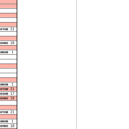
етов
21
денко
18
ликов
1
ликов
1
етов
21
розов
17
денко
18
етов
21
ликов
1
денко
18