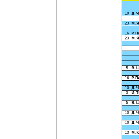
10
Д. 
23
М. 
16
Р. 
23
М. 
5
В. 
16
Р. 
10
Д. 
3
И. 
5
В. 
10
Д. 
10
Д. 
13
М. 