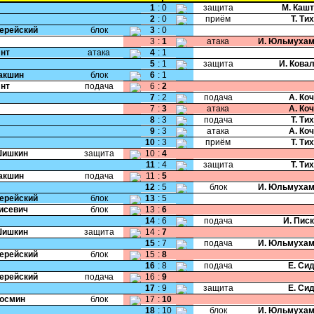
1
:
0
защита
М. Каш
2
:
0
приём
Т. Ти
Черейский
блок
3
:
0
3
:
1
атака
И. Юльмухам
Янт
атака
4
:
1
5
:
1
защита
И. Кова
Пакшин
блок
6
:
1
Янт
подача
6
:
2
7
:
2
подача
А. Ко
7
:
3
атака
А. Ко
8
:
3
подача
Т. Ти
9
:
3
атака
А. Ко
10
:
3
приём
Т. Ти
Шишкин
защита
10
:
4
11
:
4
защита
Т. Ти
Пакшин
подача
11
:
5
12
:
5
блок
И. Юльмухам
Черейский
блок
13
:
5
Тисевич
блок
13
:
6
14
:
6
подача
И. Пис
Шишкин
защита
14
:
7
15
:
7
подача
И. Юльмухам
Черейский
блок
15
:
8
16
:
8
подача
Е. Си
Черейский
подача
16
:
9
17
:
9
защита
Е. Си
Космин
блок
17
:
10
18
:
10
блок
И. Юльмухам