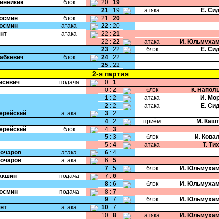
Динейкин
блок
20
:
19
21
:
19
атака
Е. Си
Космин
блок
21
:
20
Космин
атака
22
:
20
Янт
атака
22
:
21
22
:
22
атака
И. Юльмухам
23
:
22
блок
Е. Си
Бабкевич
блок
24
:
22
25
:
22
2-я партия
Тисевич
подача
0
:
1
0
:
2
блок
К. Напол
1
:
2
атака
И. Мо
2
:
2
атака
Е. Си
Черейский
атака
3
:
2
4
:
2
приём
М. Каш
Черейский
блок
4
:
3
5
:
3
блок
И. Кова
5
:
4
атака
Т. Ти
Бочаров
атака
6
:
4
Бочаров
атака
6
:
5
7
:
5
блок
И. Юльмухам
Пакшин
подача
7
:
6
8
:
6
блок
И. Юльмухам
Космин
подача
8
:
7
9
:
7
блок
И. Юльмухам
Янт
атака
10
:
7
10
:
8
атака
И. Юльмухам