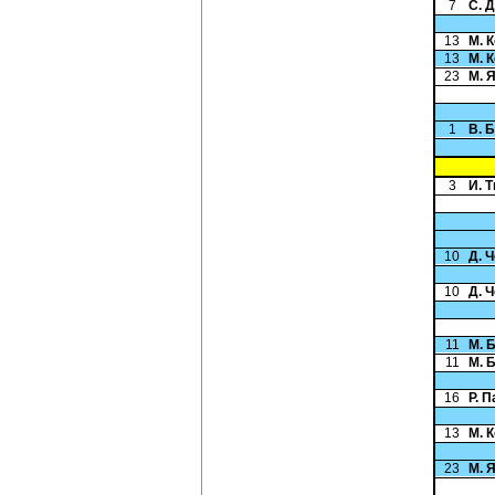
7
С. 
13
М. 
13
М. 
23
М. 
1
В. 
3
И. 
10
Д. 
10
Д. 
11
М. 
11
М. 
16
Р. 
13
М. 
23
М. 