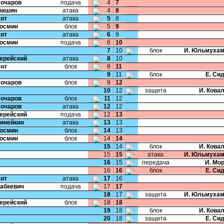
Бочаров
подача
4
:
7
Пакшин
атака
4
:
8
Янт
атака
5
:
8
Космин
блок
5
:
9
Янт
атака
6
:
9
Космин
подача
6
:
10
7
:
10
блок
И. Юльмухам
Черейский
атака
8
:
10
Янт
блок
8
:
11
9
:
11
блок
Е. Си
Бочаров
блок
9
:
12
10
:
12
защита
И. Кова
Бочаров
блок
11
:
12
Бочаров
атака
12
:
12
Черейский
подача
12
:
13
Динейкин
атака
13
:
13
Космин
блок
14
:
13
Космин
блок
14
:
14
15
:
14
блок
И. Кова
15
:
15
атака
И. Юльмухам
16
:
15
передача
И. Мо
16
:
16
блок
Е. Си
Янт
атака
17
:
16
Бабкевич
подача
17
:
17
18
:
17
защита
И. Юльмухам
Черейский
блок
18
:
18
19
:
18
блок
И. Кова
20
:
18
защита
Е. Си