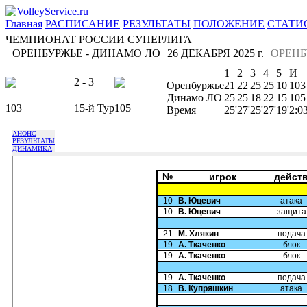
Главная
РАСПИСАНИЕ
РЕЗУЛЬТАТЫ
ПОЛОЖЕНИЕ
СТАТИ
ЧЕМПИОНАТ РОССИИ СУПЕРЛИГА
ОРЕНБУРЖЬЕ - ДИНАМО ЛО
26 ДЕКАБРЯ 2025 г.
ОРЕНБ
1
2
3
4
5
И
2 - 3
Оренбуржье
21
22
25
25
10
103
Динамо ЛО
25
25
18
22
15
105
103
15-й Тур
105
Время
25'
27'
25'
27'
19'
2:0
АНОНС
РЕЗУЛЬТАТЫ
ДИНАМИКА
№
игрок
дейст
10
В. Юцевич
атака
10
В. Юцевич
защита
21
М. Хлякин
подача
19
А. Ткаченко
блок
19
А. Ткаченко
блок
19
А. Ткаченко
подача
18
В. Купряшкин
атака