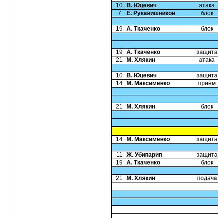
10
В. Юцевич
атака
7
Е. Рукавишников
блок
19
А. Ткаченко
блок
19
А. Ткаченко
защита
21
М. Хлякин
атака
10
В. Юцевич
защита
14
М. Максименко
приём
21
М. Хлякин
блок
14
М. Максименко
защита
11
Ж. Убипарип
защита
19
А. Ткаченко
блок
21
М. Хлякин
подача