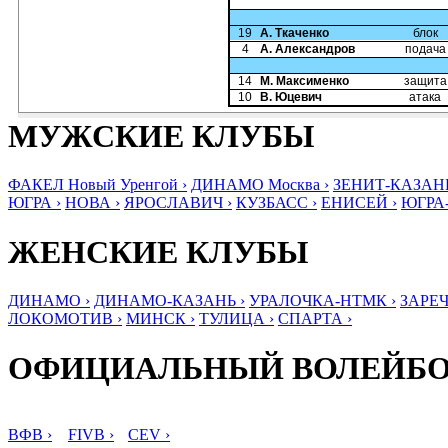
19
А. Ткаченко
блок
4
А. Александров
подача
14
М. Максименко
защита
10
В. Юцевич
атака
МУЖСКИЕ КЛУБЫ
ФАКЕЛ Новый Уренгой ›
ДИНАМО Москва ›
ЗЕНИТ-КАЗАНЬ
ЮГРА ›
НОВА ›
ЯРОСЛАВИЧ ›
КУЗБАСС ›
ЕНИСЕЙ ›
ЮГРА
ЖЕНСКИЕ КЛУБЫ
ДИНАМО ›
ДИНАМО-КАЗАНЬ ›
УРАЛОЧКА-НТМК ›
ЗАРЕЧ
ЛОКОМОТИВ ›
МИНСК ›
ТУЛИЦА ›
СПАРТА ›
ОФИЦИАЛЬНЫЙ ВОЛЕЙБ
ВФВ ›
FIVB ›
CEV ›