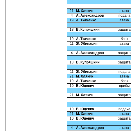
21
М. Хлякин
атака
4
А. Александров
подача
19
А. Ткаченко
атака
18
В. Купряшкин
защита
19
А. Ткаченко
блок
11
Ж. Убипарип
атака
4
А. Александров
защита
18
В. Купряшкин
защита
11
Ж. Убипарип
подача
21
М. Хлякин
атака
19
А. Ткаченко
блок
10
В. Юцевич
приём
21
М. Хлякин
защита
10
В. Юцевич
подача
21
М. Хлякин
атака
10
В. Юцевич
защита
4
А. Александров
атака