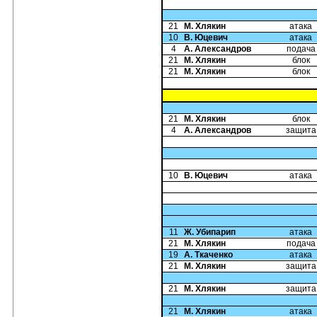
21
М. Хлякин
атака
10
В. Юцевич
атака
4
А. Александров
подача
21
М. Хлякин
блок
21
М. Хлякин
блок
21
М. Хлякин
блок
4
А. Александров
защита
10
В. Юцевич
атака
11
Ж. Убипарип
атака
21
М. Хлякин
подача
19
А. Ткаченко
атака
21
М. Хлякин
защита
21
М. Хлякин
защита
21
М. Хлякин
атака