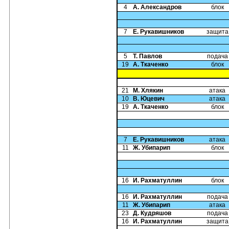
4
А. Александров
блок
7
Е. Рукавишников
защита
5
Т. Павлов
подача
19
А. Ткаченко
блок
21
М. Хлякин
атака
10
В. Юцевич
атака
19
А. Ткаченко
блок
7
Е. Рукавишников
атака
11
Ж. Убипарип
блок
16
И. Рахматуллин
блок
16
И. Рахматуллин
подача
11
Ж. Убипарип
атака
23
Д. Кудряшов
подача
16
И. Рахматуллин
защита