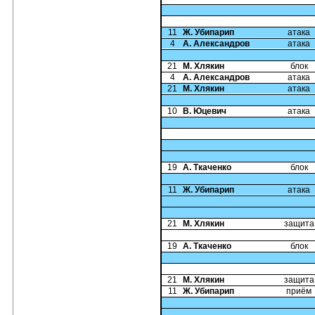
11
Ж. Убипарип
атака
4
А. Александров
атака
21
М. Хлякин
блок
4
А. Александров
атака
21
М. Хлякин
атака
10
В. Юцевич
атака
19
А. Ткаченко
блок
11
Ж. Убипарип
атака
21
М. Хлякин
защита
19
А. Ткаченко
блок
21
М. Хлякин
защита
11
Ж. Убипарип
приём