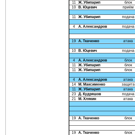
11
Ж. Убипарип
блок
10
В. Юцевич
приём
11
Ж. Убипарип
подача
4
А. Александров
подача
19
А. Ткаченко
атака
10
В. Юцевич
подача
4
А. Александров
блок
11
Ж. Убипарип
блок
11
Ж. Убипарип
блок
4
А. Александров
атака
14
М. Максименко
защита
11
Ж. Убипарип
атака
23
Д. Кудряшов
подача
21
М. Хлякин
атака
19
А. Ткаченко
блок
19
А. Ткаченко
блок