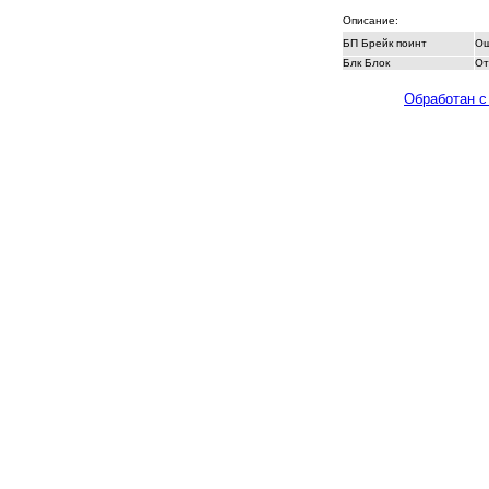
Описание:
БП Брейк поинт
Ош
Блк Блок
От
Обработан с