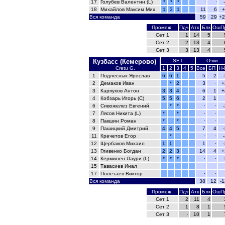
17
Голубев Валентин (L)
*
*
*
·
·
18
Михайлов Максим Мих
1
3
1
11
6
+
Вся команда
59
29
+2
Промеж.
Пдч
Атк
Блк
ОшП
Сет 1
1
14
5
Сет 2
2
13
4
Сет 3
3
13
4
Кузбасс (Кемерово)
SET
Очки
Cretu G.
1
2
3
4
5
Все
БП
Н-
1
Подлесных Ярослав
6
6
1
5
2
2
Демаков Иван
*
2
3
·
+
3
Карпухов Антон
3
3
4
6
1
+
4
Кобзарь Игорь (C)
5
5
6
2
1
6
Сивожелез Евгений
*
*
·
·
7
Лясов Никита (L)
*
*
·
·
8
Пакшин Роман
*
*
·
·
9
Пашицкий Дмитрий
4
4
5
7
4
11
Кречетов Егор
*
·
·
12
Щербаков Михаил
1
1
1
·
13
Гливенко Богдан
2
2
3
14
4
+
14
Керминен Лаури (L)
*
*
*
·
·
15
Тавасиев Инал
·
·
17
Полетаев Виктор
·
·
Вся команда
38
12
-1
Промеж.
Пдч
Атк
Блк
ОшП
Сет 1
2
11
4
Сет 2
1
8
1
Сет 3
·
10
1