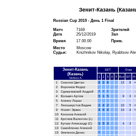
Зенит-Казань (Казан
Russian Cup 2019 - День 1 Final
Матч
7169
Зрителей
Дата
25/12/2019
Зал
Время
17.00.00
Прим.
Место
Moscow
Судьи:
Knizhnikov Nikolay, Ryabtsov Al
Зенит-Казань
SET
Очки
(Казань)
1
2
3
4
5
Все
БП
Н-
Verbov A.
1
Соколов Цветан
6
2
6
15
8
+
2
Воронков Федор
·
·
3
Сурмачевский Андрей
*
*
*
·
·
4
Вольвич Артем
5
1
5
9
3
+
5
Алекно Лоран
·
·
7
Лихошерстов Вадим
2
4
2
10
5
+
9
Нгапет Эрвин
4
6
4
10
4
+
10
Кононов Алексей
·
·
11
Кротков Валентин (L)
·
·
12
Бутько Александр (C)
3
5
3
4
3
13
Самойленко Алексей
·
·
15
Земченок Денис
*
·
·