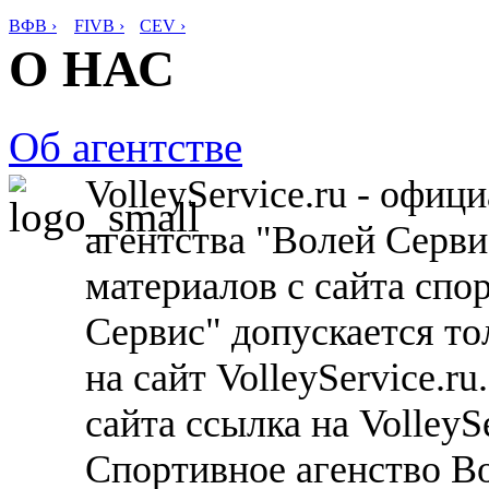
ВФВ ›
FIVB ›
CEV ›
О НАС
Об агентстве
VolleyService.ru - офи
агентства "Волей Серв
материалов с сайта спо
Сервис" допускается то
на сайт VolleyService.r
сайта ссылка на VolleyS
Спортивное агенство В