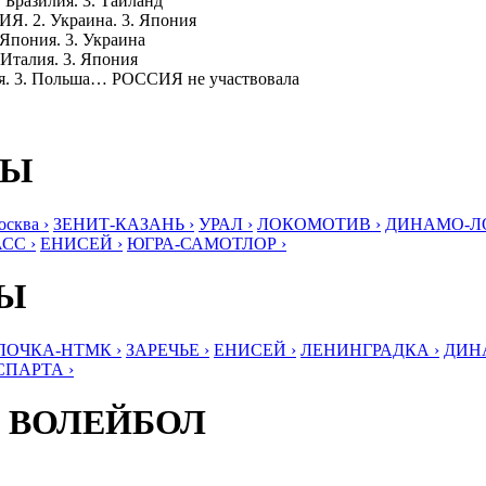
 Бразилия. 3. Таиланд
ИЯ. 2. Украина. 3. Япония
 Япония. 3. Украина
 Италия. 3. Япония
ния. 3. Польша… РОССИЯ не участвовала
БЫ
ква ›
ЗЕНИТ-КАЗАНЬ ›
УРАЛ ›
ЛОКОМОТИВ ›
ДИНАМО-ЛО
СС ›
ЕНИСЕЙ ›
ЮГРА-САМОТЛОР ›
БЫ
ЛОЧКА-НТМК ›
ЗАРЕЧЬЕ ›
ЕНИСЕЙ ›
ЛЕНИНГРАДКА ›
ДИНА
СПАРТА ›
 ВОЛЕЙБОЛ