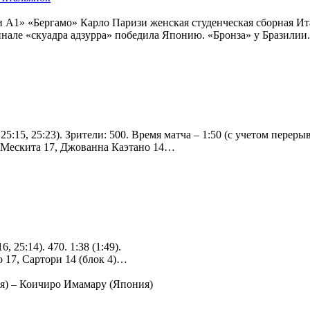
 А1» «Бергамо» Карло Паризи женская студенческая сборная Ит
нале «скуадра адзурра» победила Японию. «Бронза» у Бразилии.
, 25:15, 25:23). Зрители: 500. Время матча – 1:50 (с учетом перер
 Мескита 17, Джованна Каэтано 14…
, 25:14). 470. 1:38 (1:49).
 17, Сартори 14 (блок 4)…
я) – Коичиро Имамару (Япония)