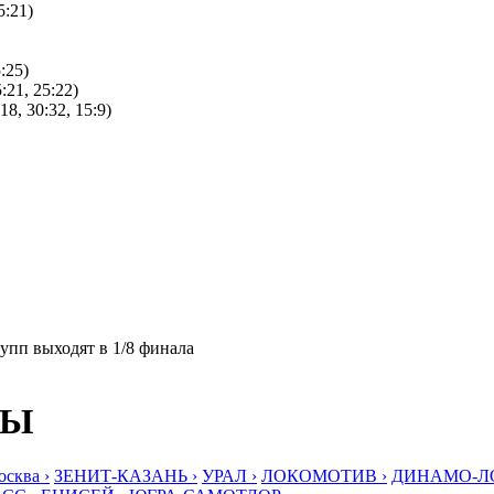
5:21)
:25)
:21, 25:22)
8, 30:32, 15:9)
упп выходят в 1/8 финала
БЫ
ква ›
ЗЕНИТ-КАЗАНЬ ›
УРАЛ ›
ЛОКОМОТИВ ›
ДИНАМО-ЛО