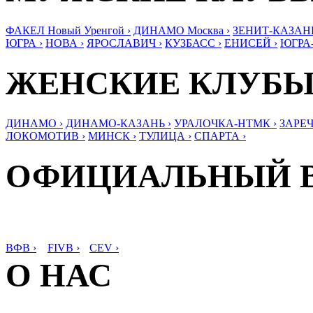
ФАКЕЛ Новый Уренгой ›
ДИНАМО Москва ›
ЗЕНИТ-КАЗАНЬ
ЮГРА ›
НОВА ›
ЯРОСЛАВИЧ ›
КУЗБАСС ›
ЕНИСЕЙ ›
ЮГРА
ЖЕНСКИЕ КЛУБ
ДИНАМО ›
ДИНАМО-КАЗАНЬ ›
УРАЛОЧКА-НТМК ›
ЗАРЕЧ
ЛОКОМОТИВ ›
МИНСК ›
ТУЛИЦА ›
СПАРТА ›
ОФИЦИАЛЬНЫЙ 
ВФВ ›
FIVB ›
CEV ›
О НАС