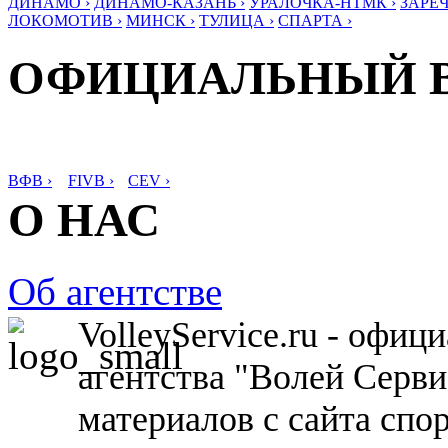
ДИНАМО ›
ДИНАМО-КАЗАНЬ ›
УРАЛОЧКА-НТМК ›
ЗАРЕЧ
ЛОКОМОТИВ ›
МИНСК ›
ТУЛИЦА ›
СПАРТА ›
ОФИЦИАЛЬНЫЙ 
ВФВ ›
FIVB ›
CEV ›
О НАС
Об агентстве
VolleyService.ru - офи
агентства "Волей Серв
материалов с сайта спо