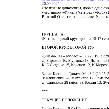
26.09.2025
Столичные динамовцы, добыв одно очко
участником «Финала Четырех» «Кубка П
Великой Отечественной войне. Ранее ме
ГРУППА «А»
(Казань; первый круг прошел 15-17 сен
ВТОРОЙ КРУГ. ВТОРОЙ ТУР
Динамо-ЛО – Кузбасс – 3:0 (25:19, 31:29
Д: Бирюков 16, Мурашко 13, Дмитриев 9,
К: Е.Сиденко 15, Коченов 12, И.Мороз
Зенит-Казань – Динамо М – 3:2 (20:25, 25
З: Лабинский 24, Михайлов 17, Романо
Д: Сапожков 28 (эйсы 3), Богдан 13, Ж
***
ТЕКУЩЕЕ ПОЛОЖЕНИЕ
Зенит-Казань – 5-0 (14) – досрочно в 