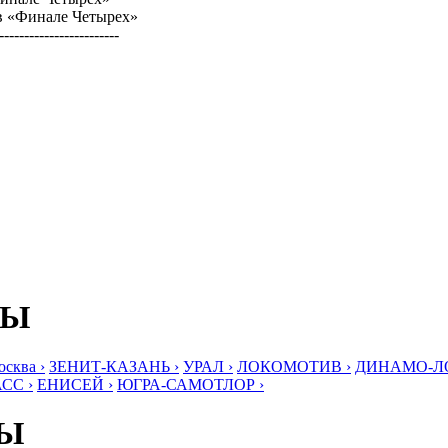
 в «Финале Четырех»
------------------------
БЫ
ква ›
ЗЕНИТ-КАЗАНЬ ›
УРАЛ ›
ЛОКОМОТИВ ›
ДИНАМО-ЛО
СС ›
ЕНИСЕЙ ›
ЮГРА-САМОТЛОР ›
БЫ