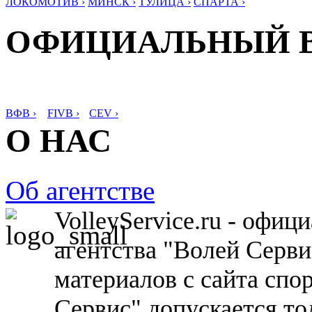
ЛОКОМОТИВ ›
МИНСК ›
ТУЛИЦА ›
СПАРТА ›
ОФИЦИАЛЬНЫЙ 
ВФВ ›
FIVB ›
CEV ›
О НАС
Об агентстве
VolleyService.ru - офи
агентства "Волей Серв
материалов с сайта спо
Сервис" допускается то