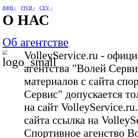
ВФВ ›
FIVB ›
CEV ›
О НАС
Об агентстве
VolleyService.ru - офи
агентства "Волей Серв
материалов с сайта спо
Сервис" допускается то
на сайт VolleyService.r
сайта ссылка на VolleyS
Спортивное агенство В