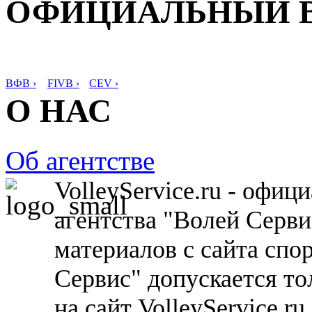
ОФИЦИАЛЬНЫЙ 
ВФВ ›
FIVB ›
CEV ›
О НАС
Об агентстве
VolleyService.ru - офи
агентства "Волей Серв
материалов с сайта спо
Сервис" допускается то
на сайт VolleyService.r