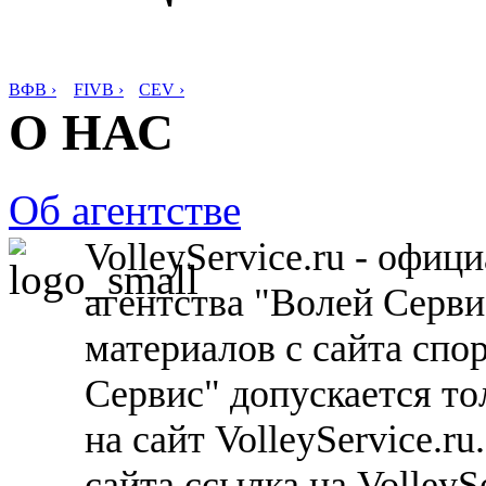
ВФВ ›
FIVB ›
CEV ›
О НАС
Об агентстве
VolleyService.ru - офи
агентства "Волей Серв
материалов с сайта спо
Сервис" допускается то
на сайт VolleyService.r
сайта ссылка на VolleyS