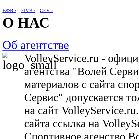
ВФВ ›
FIVB ›
CEV ›
О НАС
Об агентстве
VolleyService.ru - офи
агентства "Волей Серв
материалов с сайта спо
Сервис" допускается то
на сайт VolleyService.r
сайта ссылка на VolleyS
Спортивное агенство В