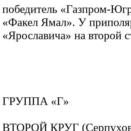
победитель «Газпром-Югр
«Факел Ямал». У приполяр
«Ярославича» на второй ст
ГРУППА «Г»
ВТОРОЙ КРУГ (Серпухов 