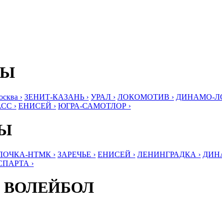
БЫ
ква ›
ЗЕНИТ-КАЗАНЬ ›
УРАЛ ›
ЛОКОМОТИВ ›
ДИНАМО-ЛО
СС ›
ЕНИСЕЙ ›
ЮГРА-САМОТЛОР ›
БЫ
ЛОЧКА-НТМК ›
ЗАРЕЧЬЕ ›
ЕНИСЕЙ ›
ЛЕНИНГРАДКА ›
ДИНА
СПАРТА ›
 ВОЛЕЙБОЛ