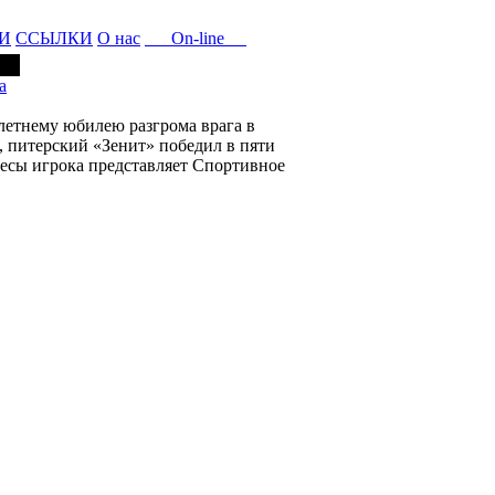
И
ССЫЛКИ
О нас
On-line
а
етнему юбилею разгрома врага в
 питерский «Зенит» победил в пяти
есы игрока представляет Спортивное