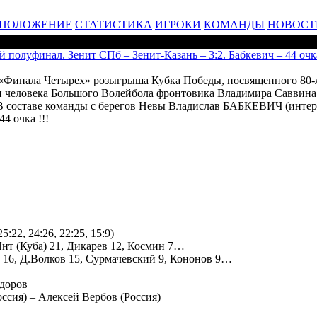
ПОЛОЖЕНИЕ
СТАТИСТИКА
ИГРОКИ
КОМАНДЫ
НОВОСТ
 полуфинал. Зенит СПб – Зенит-Казань – 3:2. Бабкевич – 44 очк
 «Финала Четырех» розыгрыша Кубка Победы, посвященного 80-л
 человека Большого Волейбола фронтовика Владимира Саввина,
 В составе команды с берегов Невы Владислав БАБКЕВИЧ (интер
 очка !!!
:22, 24:26, 22:25, 15:9)
нт (Куба) 21, Дикарев 12, Космин 7…
 16, Д.Волков 15, Сурмачевский 9, Кононов 9…
ёдоров
ссия) – Алексей Вербов (Россия)