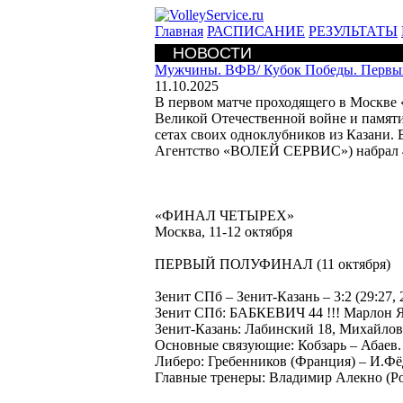
Главная
РАСПИСАНИЕ
РЕЗУЛЬТАТЫ
НОВОСТИ
Мужчины. ВФВ/
Кубок Победы. Первый
11.10.2025
В первом матче проходящего в Москве
Великой Отечественной войне и памяти
сетах своих одноклубников из Казани.
Агентство «ВОЛЕЙ СЕРВИС») набрал 44
«ФИНАЛ ЧЕТЫРЕХ»
Москва, 11-12 октября
ПЕРВЫЙ ПОЛУФИНАЛ (11 октября)
Зенит СПб – Зенит-Казань – 3:2 (29:27, 25
Зенит СПб: БАБКЕВИЧ 44 !!! Марлон Я
Зенит-Казань: Лабинский 18, Михайлов
Основные связующие: Кобзарь – Абаев.
Либеро: Гребенников (Франция) – И.Ф
Главные тренеры: Владимир Алекно (Ро