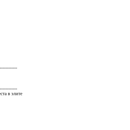
------------
------------
еста в элите