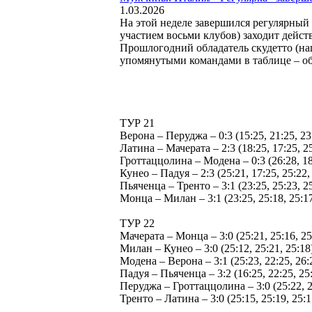
1.03.2026
На этой неделе завершился регулярный
участием восьми клубов) заходит дейс
Прошлогодний обладатель скудетто (на
упомянутыми командами в таблице – об
ТУР 21
Верона – Перуджа – 0:3 (15:25, 21:25, 23
Латина – Мачерата – 2:3 (18:25, 17:25, 25
Гроттаццолина – Модена – 0:3 (26:28, 18
Кунео – Падуя – 2:3 (25:21, 17:25, 25:22,
Пьяченца – Тренто – 3:1 (23:25, 25:23, 25
Монца – Милан – 3:1 (23:25, 25:18, 25:17
ТУР 22
Мачерата – Монца – 3:0 (25:21, 25:16, 25
Милан – Кунео – 3:0 (25:12, 25:21, 25:18
Модена – Верона – 3:1 (25:23, 22:25, 26:
Падуя – Пьяченца – 3:2 (16:25, 22:25, 25:
Перуджа – Гроттаццолина – 3:0 (25:22, 2
Тренто – Латина – 3:0 (25:15, 25:19, 25:1