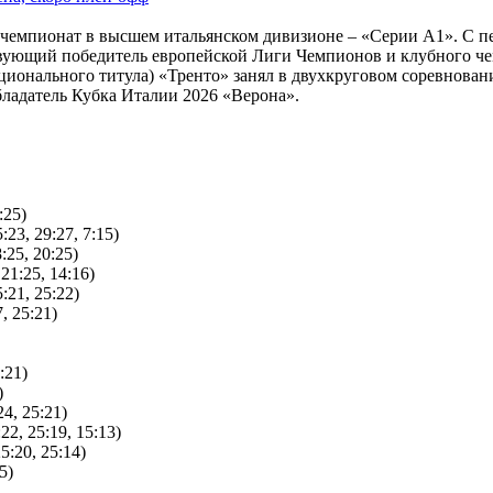
 чемпионат в высшем итальянском дивизионе – «Серии А1». С п
твующий победитель европейской Лиги Чемпионов и клубного ч
ционального титула) «Тренто» занял в двухкруговом соревнован
ладатель Кубка Италии 2026 «Верона».
:25)
:23, 29:27, 7:15)
:25, 20:25)
 21:25, 14:16)
:21, 25:22)
, 25:21)
:21)
)
24, 25:21)
22, 25:19, 15:13)
5:20, 25:14)
5)