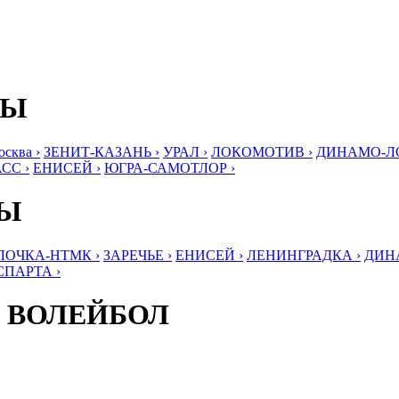
БЫ
ква ›
ЗЕНИТ-КАЗАНЬ ›
УРАЛ ›
ЛОКОМОТИВ ›
ДИНАМО-ЛО
СС ›
ЕНИСЕЙ ›
ЮГРА-САМОТЛОР ›
БЫ
ЛОЧКА-НТМК ›
ЗАРЕЧЬЕ ›
ЕНИСЕЙ ›
ЛЕНИНГРАДКА ›
ДИНА
СПАРТА ›
 ВОЛЕЙБОЛ