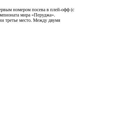
ервым номером посева в плей-офф (с
емпионата мира «Перуджа».
ии третье место. Между двумя