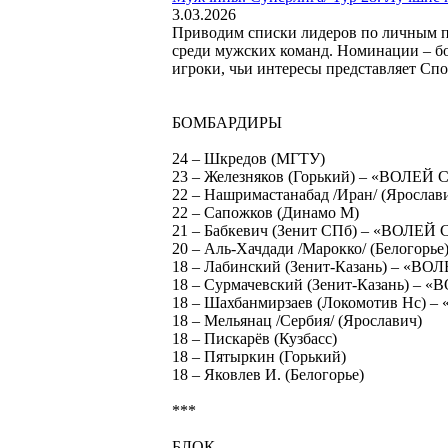
3.03.2026
Приводим списки лидеров по личным пок
среди мужских команд. Номинации – бо
игроки, чьи интересы представляет С
БОМБАРДИРЫ
24 – Шкредов (МГТУ)
23 – Железняков (Горький) – «ВОЛЕЙ
22 – Нашримастанабад /Иран/ (Ярослав
22 – Сапожков (Динамо М)
21 – Бабкевич (Зенит СПб) – «ВОЛЕЙ
20 – Аль-Хачдади /Марокко/ (Белогорье
18 – Лабинский (Зенит-Казань) – «В
18 – Сурмачевский (Зенит-Казань) –
18 – Шахбанмирзаев (Локомотив Нс)
18 – Мельянац /Сербия/ (Ярославич)
18 – Пискарёв (Кузбасс)
18 – Пятыркин (Горький)
18 – Яковлев И. (Белогорье)
***
БЛОК