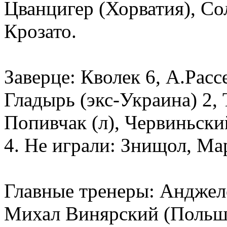
Цванцигер (Хорватия), Со
Крозато.
Заверце: Кволек 6, А.Расс
Гладырь (экс-Украина) 2, 
Попивчак (л), Червиньск
4. Не играли: Знищол, Мар
Главные тренеры: Андже
Михал Винярский (Польш