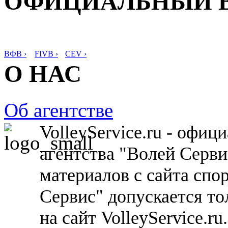
ОФИЦИАЛЬНЫЙ 
ВФВ ›
FIVB ›
CEV ›
О НАС
Об агентстве
VolleyService.ru - офи
агентства "Волей Серв
материалов с сайта спо
Сервис" допускается то
на сайт VolleyService.r