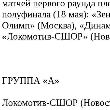
матчей первого раунда п
полуфинала (18 мая): «Зе
Олимп» (Москва), «Динам
«Локомотив-СШОР» (Ново
ГРУППА «А»
Локомотив-СШОР (Новоси