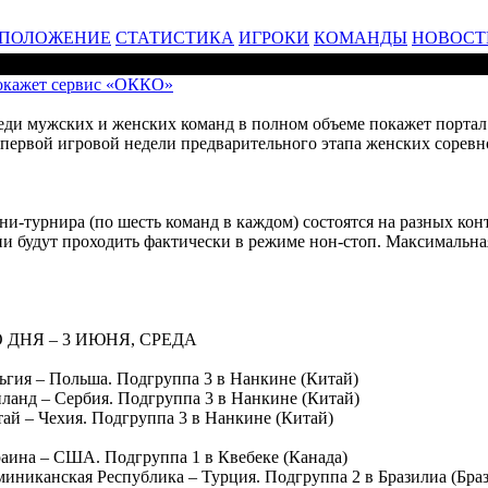
ПОЛОЖЕНИЕ
СТАТИСТИКА
ИГРОКИ
КОМАНДЫ
НОВОСТ
окажет сервис «ОККО»
ди мужских и женских команд в полном объеме покажет порта
первой игровой недели предварительного этапа женских соревн
ини-турнира (по шесть команд в каждом) состоятся на разных ко
ции будут проходить фактически в режиме нон-стоп. Максимальна
ДНЯ – 3 ИЮНЯ, СРЕДА
ельгия – Польша. Подгруппа 3 в Нанкине (Китай)
аиланд – Сербия. Подгруппа 3 в Нанкине (Китай)
итай – Чехия. Подгруппа 3 в Нанкине (Китай)
краина – США. Подгруппа 1 в Квебеке (Канада)
оминиканская Республика – Турция. Подгруппа 2 в Бразилиа (Бра