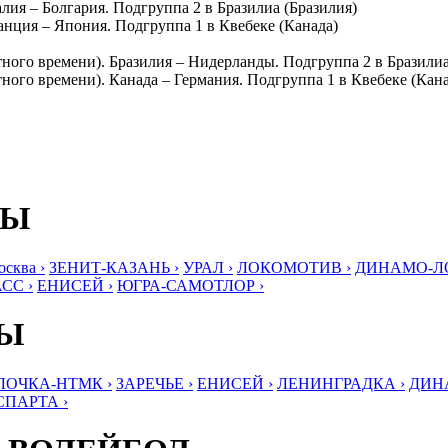
алия – Болгария. Подгруппа 2 в Бразилиа (Бразилия)
ранция – Япония. Подгруппа 1 в Квебеке (Канада)
стного времени). Бразилия – Нидерланды. Подгруппа 2 в Бразилиа
стного времени). Канада – Германия. Подгруппа 1 в Квебеке (Кан
БЫ
ква ›
ЗЕНИТ-КАЗАНЬ ›
УРАЛ ›
ЛОКОМОТИВ ›
ДИНАМО-ЛО
СС ›
ЕНИСЕЙ ›
ЮГРА-САМОТЛОР ›
БЫ
ЛОЧКА-НТМК ›
ЗАРЕЧЬЕ ›
ЕНИСЕЙ ›
ЛЕНИНГРАДКА ›
ДИНА
СПАРТА ›