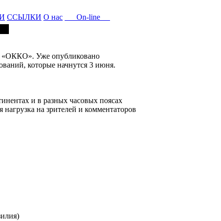
И
ССЫЛКИ
О нас
On-line
л «ОККО». Уже опубликовано
ований, которые начнутся 3 июня.
нтинентах и в разных часовых поясах
я нагрузка на зрителей и комментаторов
зилия)