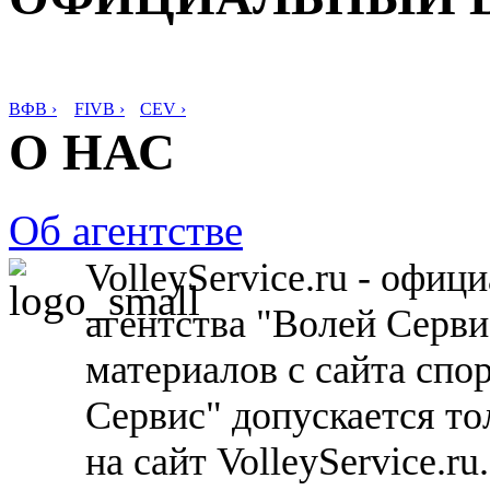
ВФВ ›
FIVB ›
CEV ›
О НАС
Об агентстве
VolleyService.ru - офи
агентства "Волей Серв
материалов с сайта спо
Сервис" допускается то
на сайт VolleyService.r