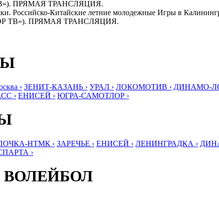
В»). ПРЯМАЯ ТРАНСЛЯЦИЯ.
ушки. Российско-Китайские летние молодежные Игры в Калинингр
ОР ТВ»). ПРЯМАЯ ТРАНСЛЯЦИЯ.
БЫ
ква ›
ЗЕНИТ-КАЗАНЬ ›
УРАЛ ›
ЛОКОМОТИВ ›
ДИНАМО-ЛО
СС ›
ЕНИСЕЙ ›
ЮГРА-САМОТЛОР ›
БЫ
ЛОЧКА-НТМК ›
ЗАРЕЧЬЕ ›
ЕНИСЕЙ ›
ЛЕНИНГРАДКА ›
ДИНА
СПАРТА ›
 ВОЛЕЙБОЛ