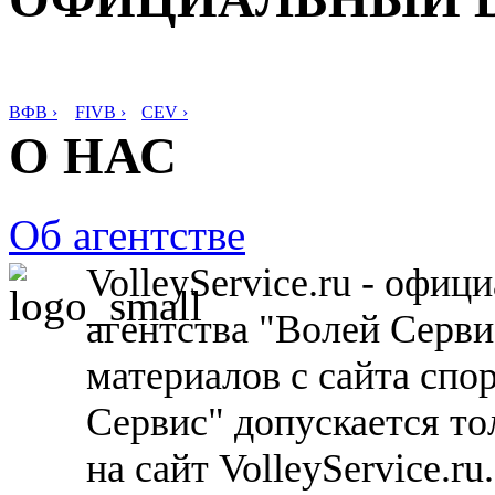
ВФВ ›
FIVB ›
CEV ›
О НАС
Об агентстве
VolleyService.ru - офи
агентства "Волей Серв
материалов с сайта спо
Сервис" допускается то
на сайт VolleyService.r