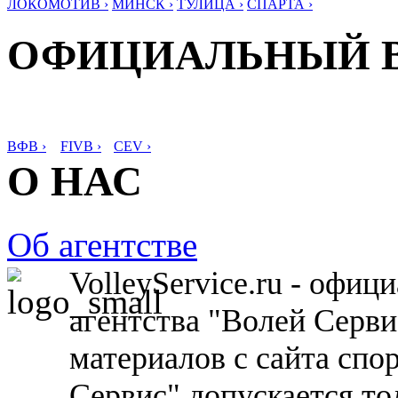
ЛОКОМОТИВ ›
МИНСК ›
ТУЛИЦА ›
СПАРТА ›
ОФИЦИАЛЬНЫЙ 
ВФВ ›
FIVB ›
CEV ›
О НАС
Об агентстве
VolleyService.ru - офи
агентства "Волей Серв
материалов с сайта спо
Сервис" допускается то