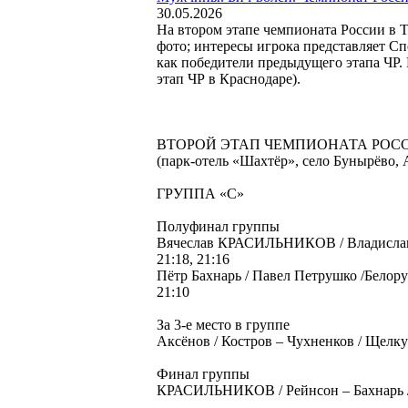
30.05.2026
На втором этапе чемпионата России в
фото; интересы игрока представляет С
как победители предыдущего этапа ЧР.
этап ЧР в Краснодаре).
ВТОРОЙ ЭТАП ЧЕМПИОНАТА РОСС
(парк-отель «Шахтёр», село Бунырёво,
ГРУППА «С»
Полуфинал группы
Вячеслав КРАСИЛЬНИКОВ / Владислав Р
21:18, 21:16
Пётр Бахнарь / Павел Петрушко /Белору
21:10
За 3-е место в группе
Аксёнов / Костров – Чухненков / Щелкун
Финал группы
КРАСИЛЬНИКОВ / Рейнсон – Бахнарь / 