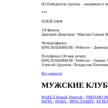
(#) Победители группы – напрямую в че
***
ПЛЕЙ-ОФФ
1/8 финала
Дмитрий Димитров / Максим Сенцов (Кр
Четвертьфинал
КРАСИЛЬНИКОВ / Рейнсон – Димитров /
Полуфинал (30 мая, вечер)
КРАСИЛЬНИКОВ / Рейнсон – Герман Ал
Алексей Архипов / Владислав Панченк
Все новости
МУЖСКИЕ КЛУ
ФАКЕЛ Новый Уренгой ›
ДИНАМО Мос
ЮГРА ›
НОВА ›
ЯРОСЛАВИЧ ›
КУЗБА