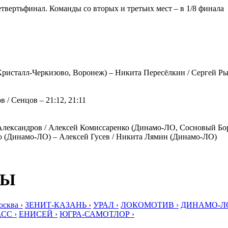
твертьфинал. Команды со вторых и третьих мест – в 1/8 финала
исталл-Черкизово, Воронеж) – Никита Пересёлкин / Сергей Рыч
 Сенцов – 21:12, 21:11
ександров / Алексей Комиссаренко (Динамо-ЛО, Сосновый Бо
о (Динамо-ЛО) – Алексей Гусев / Никита Лямин (Динамо-ЛО)
БЫ
ква ›
ЗЕНИТ-КАЗАНЬ ›
УРАЛ ›
ЛОКОМОТИВ ›
ДИНАМО-ЛО
СС ›
ЕНИСЕЙ ›
ЮГРА-САМОТЛОР ›