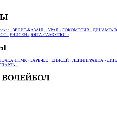
БЫ
ква ›
ЗЕНИТ-КАЗАНЬ ›
УРАЛ ›
ЛОКОМОТИВ ›
ДИНАМО-ЛО
СС ›
ЕНИСЕЙ ›
ЮГРА-САМОТЛОР ›
БЫ
ЛОЧКА-НТМК ›
ЗАРЕЧЬЕ ›
ЕНИСЕЙ ›
ЛЕНИНГРАДКА ›
ДИНА
СПАРТА ›
 ВОЛЕЙБОЛ