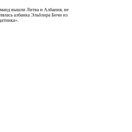
оманд вышли Литва и Албания, не
лялась албанка Эльблира Бичи из
цатника».