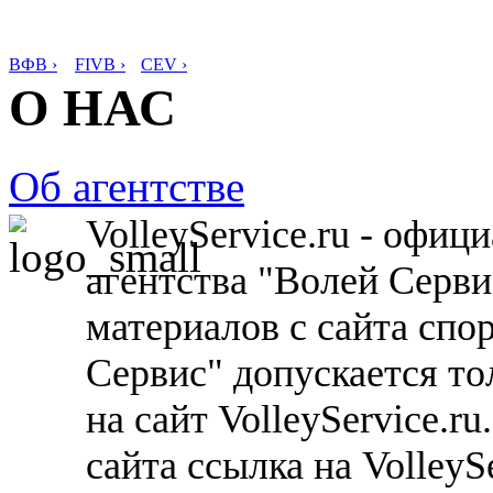
ВФВ ›
FIVB ›
CEV ›
О НАС
Об агентстве
VolleyService.ru - офи
агентства "Волей Серв
материалов с сайта спо
Сервис" допускается то
на сайт VolleyService.r
сайта ссылка на VolleyS