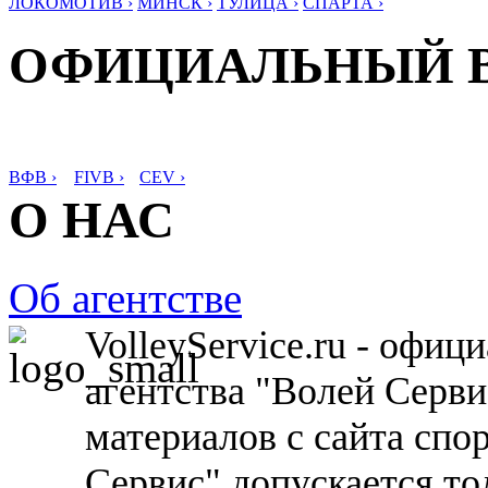
ЛОКОМОТИВ ›
МИНСК ›
ТУЛИЦА ›
СПАРТА ›
ОФИЦИАЛЬНЫЙ 
ВФВ ›
FIVB ›
CEV ›
О НАС
Об агентстве
VolleyService.ru - офи
агентства "Волей Серв
материалов с сайта спо
Сервис" допускается то