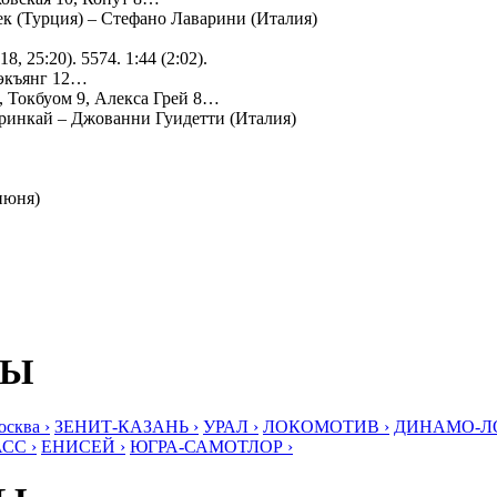
 (Турция) – Стефано Лаварини (Италия)
8, 25:20). 5574. 1:44 (2:02).
уэкъянг 12…
, Токбуом 9, Алекса Грей 8…
ринкай – Джованни Гуидетти (Италия)
июня)
БЫ
ква ›
ЗЕНИТ-КАЗАНЬ ›
УРАЛ ›
ЛОКОМОТИВ ›
ДИНАМО-ЛО
СС ›
ЕНИСЕЙ ›
ЮГРА-САМОТЛОР ›