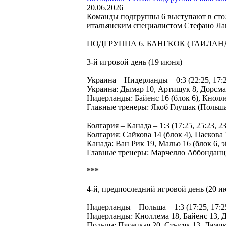
20.06.2026
Команды подгруппы 6 выступают в стол
итальянским специалистом Стефано Ла
ПОДГРУППА 6. БАНГКОК (ТАИЛАН
3-й игровой день (19 июня)
Украина – Нидерланды – 0:3 (22:25, 17:2
Украина: Дымар 10, Артишук 8, Дорсм
Нидерланды: Байенс 16 (блок 6), Кнол
Главные тренеры: Якоб Глушак (Польш
Болгария – Канада – 1:3 (17:25, 25:23, 23:
Болгария: Сайкова 14 (блок 4), Паскова
Канада: Ван Рик 19, Мальо 16 (блок 6, 
Главные тренеры: Марчелло Аббонданца
***
4-й, предпоследний игровой день (20 и
Нидерланды – Польша – 1:3 (17:25, 17:25, 
Нидерланды: Кноллема 18, Байенс 13,
Польша: Пясецкая 20, Стысяк 13, Ламп