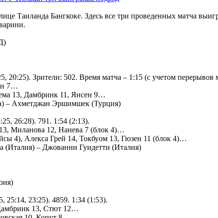
ице Таиланда Бангкоке. Здесь все три проведенных матча выиг
варини.
Д)
5, 20:25). Зрители: 502. Время матча – 1:15 (с учетом перерывов 
ан 7…
лема 13, Дамбринк 11, Янсен 9…
а) – Ахметджан Эршимшек (Турция)
25, 26:28). 791. 1:54 (2:13).
 13, Миланова 12, Нанева 7 (блок 4)…
эйсы 4), Алекса Грей 14, Токбуом 13, Гюзен 11 (блок 4)…
 (Италия) – Джованни Гуидетти (Италия)
юня)
25:14, 23:25). 4859. 1:34 (1:53).
 Дамбринк 13, Стют 12…
ковская 10, Копут 8…