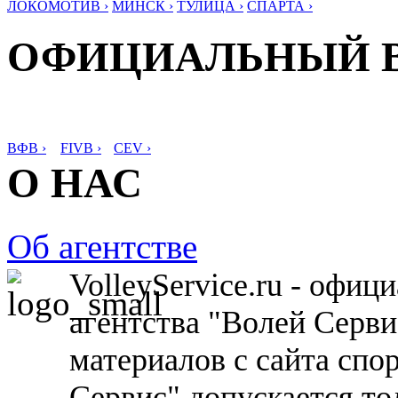
ЛОКОМОТИВ ›
МИНСК ›
ТУЛИЦА ›
СПАРТА ›
ОФИЦИАЛЬНЫЙ 
ВФВ ›
FIVB ›
CEV ›
О НАС
Об агентстве
VolleyService.ru - офи
агентства "Волей Серв
материалов с сайта спо
Сервис" допускается то