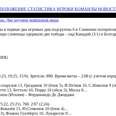
ПОЛОЖЕНИЕ
СТАТИСТИКА
ИГРОКИ
КОМАНДЫ
НОВОСТ
ии. Две неудачи чемпионов мира
в первые два игровых дня подгруппы 6 в Словении потерпели п
ира словенцы одержали две победы – над Канадой (3:1) и Болгари
ИЯ)
25:23, 19:25, 15:9). Зрители: 890. Время матча – 2:08 (с учетом п
спарухов 13, Грозданов 10 (блок 5), И.Петков 10, С.Николов 9 (
тти 13, Боттоло 10, Порро 10 (эйсы 3), Моска 8…
жини (Италия) – Фердинандо Де Джорджи
:22, 25:21). 760. 2:07 (2:24).
.Ковалёв 15, Ю.Семенюк 10 (блок 4)…
 3), Флавио Гуалберто 10, Лукарелли 9…