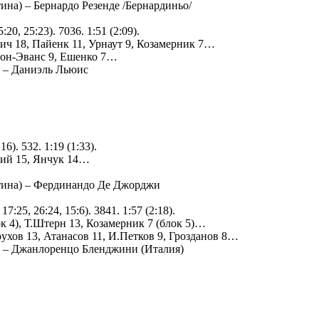
ина) – Бернардо Резенде /Бернардиньо/
20, 25:23). 7036. 1:51 (2:09).
ич 18, Пайенк 11, Урнаут 9, Козамерник 7…
рнон-Эванс 9, Ешенко 7…
) – Даниэль Льюис
6). 532. 1:19 (1:33).
чий 15, Янчук 14…
нтина) – Фердинандо Де Джорджи
7:25, 26:24, 15:6). 3841. 1:57 (2:18).
 4), Т.Штерн 13, Козамерник 7 (блок 5)…
рухов 13, Атанасов 11, И.Петков 9, Грозданов 8…
) – Джанлоренцо Бленджини (Италия)