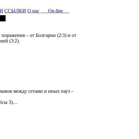
И
ССЫЛКИ
О нас
On-line
оражения – от Болгарии (2:3) и от
ей (3:2).
ерерывов между сетами и иных пауз –
эйсы 3)…