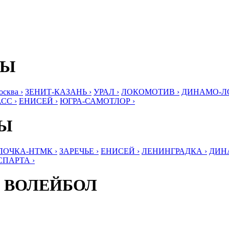
БЫ
ква ›
ЗЕНИТ-КАЗАНЬ ›
УРАЛ ›
ЛОКОМОТИВ ›
ДИНАМО-ЛО
СС ›
ЕНИСЕЙ ›
ЮГРА-САМОТЛОР ›
БЫ
ЛОЧКА-НТМК ›
ЗАРЕЧЬЕ ›
ЕНИСЕЙ ›
ЛЕНИНГРАДКА ›
ДИНА
СПАРТА ›
 ВОЛЕЙБОЛ