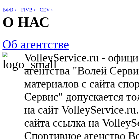
ВФВ ›
FIVB ›
CEV ›
О НАС
Об агентстве
VolleyService.ru - офи
агентства "Волей Серв
материалов с сайта спо
Сервис" допускается то
на сайт VolleyService.r
сайта ссылка на VolleyS
Спортивное агенство В