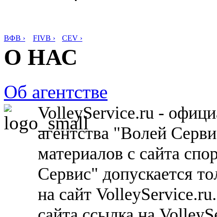
ВФВ ›
FIVB ›
CEV ›
О НАС
Об агентстве
VolleyService.ru - офи
агентства "Волей Серв
материалов с сайта спо
Сервис" допускается то
на сайт VolleyService.r
сайта ссылка на VolleyS