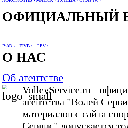
ЛОКОМОТИВ ›
МИНСК ›
ТУЛИЦА ›
СПАРТА ›
ОФИЦИАЛЬНЫЙ 
ВФВ ›
FIVB ›
CEV ›
О НАС
Об агентстве
VolleyService.ru - офи
агентства "Волей Серв
материалов с сайта спо
Сервис" допускается то