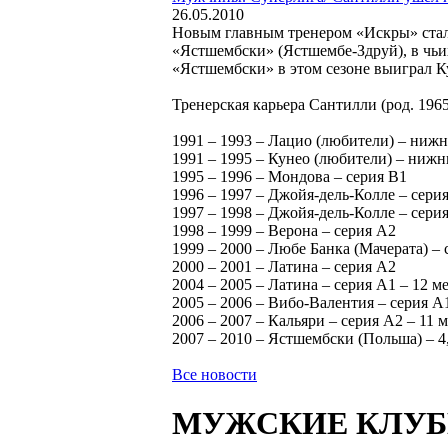
26.05.2010
Новым главным тренером «Искры» стал
«Ястшембски» (Ястшембе-Здруй), в чьи
«Ястшембски» в этом сезоне выиграл 
Тренерская карьера Сантилли (род. 1965 
1991 – 1993 – Лацио (любители) – ниж
1991 – 1995 – Кунео (любители) – ниж
1995 – 1996 – Мондова – серия В1
1996 – 1997 – Джойя-дель-Колле – сери
1997 – 1998 – Джойя-дель-Колле – сери
1998 – 1999 – Верона – серия А2
1999 – 2000 – Любе Банка (Мачерата) – 
2000 – 2001 – Латина – серия А2
2004 – 2005 – Латина – серия А1 – 12 м
2005 – 2006 – Вибо-Валентия – серия А1
2006 – 2007 – Кальяри – серия А2 – 11 
2007 – 2010 – Ястшембски (Польша) – 4,
Все новости
МУЖСКИЕ КЛУ