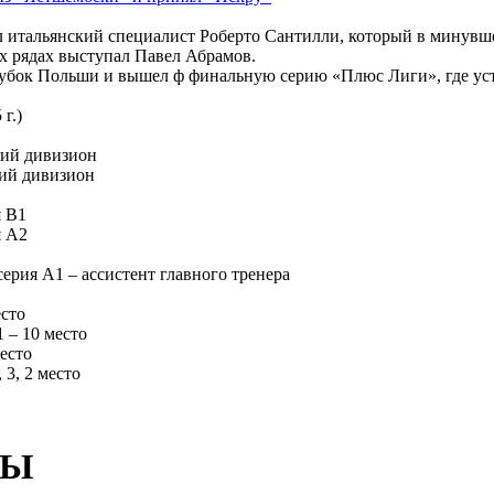
 итальянский специалист Роберто Сантилли, который в минувше
х рядах выступал Павел Абрамов.
Кубок Польши и вышел ф финальную серию «Плюс Лиги», где уст
г.)
ний дивизион
ний дивизион
я В1
я А2
серия А1 – ассистент главного тренера
есто
 – 10 место
место
 3, 2 место
БЫ