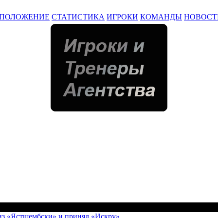
ПОЛОЖЕНИЕ
СТАТИСТИКА
ИГРОКИ
КОМАНДЫ
НОВОСТ
из «Ястшембски» и принял «Искру»