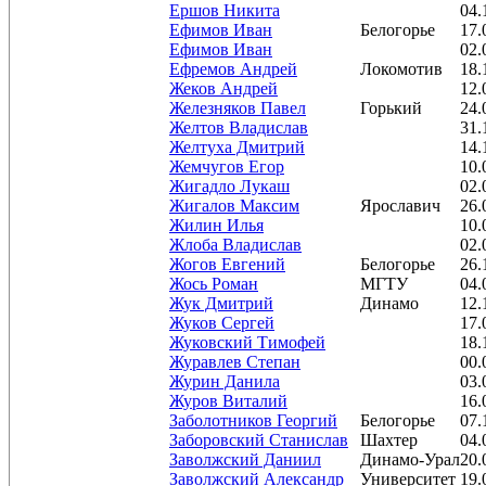
Ершов Никита
04.
Ефимов Иван
Белогорье
17.
Ефимов Иван
02.
Ефремов Андрей
Локомотив
18.
Жеков Андрей
12.
Железняков Павел
Горький
24.
Желтов Владислав
31.
Желтуха Дмитрий
14.
Жемчугов Егор
10.
Жигадло Лукаш
02.
Жигалов Максим
Ярославич
26.
Жилин Илья
10.
Жлоба Владислав
02.
Жогов Евгений
Белогорье
26.
Жось Роман
МГТУ
04.
Жук Дмитрий
Динамо
12.
Жуков Сергей
17.
Жуковский Тимофей
18.
Журавлев Степан
00.
Журин Данила
03.
Журов Виталий
16.
Заболотников Георгий
Белогорье
07.
Заборовский Станислав
Шахтер
04.
Заволжский Даниил
Динамо-Урал
20.
Заволжский Александр
Университет
19.