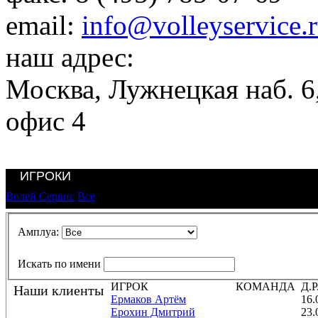
email:
info@volleyservice.
наш адрес:
Москва
,
Лужнецкая наб. 6,
офис 4
ИГРОКИ
Волей Сервис
Все
Амплуа:
Искать по имени
ИГРОК
КОМАНДА
Д.Р
Наши клиенты
Ермаков Артём
16.
Ерохин Дмитрий
23.