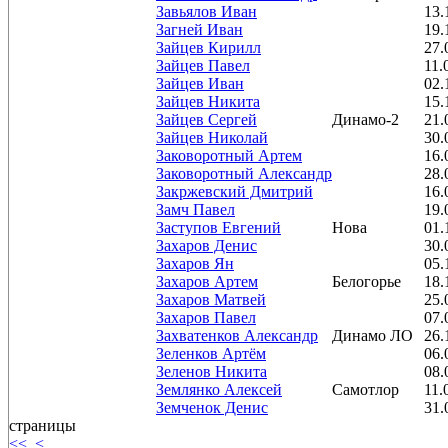
Завьялов Иван
13.
Загней Иван
19.
Зайцев Кирилл
27.
Зайцев Павел
11.
Зайцев Иван
02.
Зайцев Никита
15.
Зайцев Сергей
Динамо-2
21.
Зайцев Николай
30.
Заковоротный Артем
16.
Заковоротный Александр
28.
Закржевский Дмитрий
16.
Замч Павел
19.
Заступов Евгений
Нова
01.
Захаров Денис
30.
Захаров Ян
05.
Захаров Артем
Белогорье
18.
Захаров Матвей
25.
Захаров Павел
07.
Захватенков Александр
Динамо ЛО
26.
Зеленков Артём
06.
Зеленов Никита
08.
Землянко Алексей
Самотлор
11.
Земченок Денис
31.
страницы
<<
<