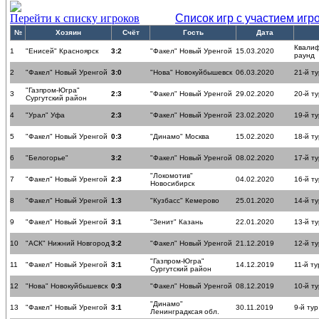
Перейти к списку игроков
Список игр с участием игр
№
Хозяин
Счёт
Гость
Дата
Квали
1
"Енисей" Красноярск
3:2
"Факел" Новый Уренгой
15.03.2020
раунд
2
"Факел" Новый Уренгой
3:0
"Нова" Новокуйбышевск
06.03.2020
21-й ту
"Газпром-Югра"
3
2:3
"Факел" Новый Уренгой
29.02.2020
20-й ту
Сургутский район
4
"Урал" Уфа
2:3
"Факел" Новый Уренгой
23.02.2020
19-й ту
5
"Факел" Новый Уренгой
0:3
"Динамо" Москва
15.02.2020
18-й ту
6
"Белогорье"
3:2
"Факел" Новый Уренгой
08.02.2020
17-й ту
"Локомотив"
7
"Факел" Новый Уренгой
2:3
04.02.2020
16-й ту
Новосибирск
8
"Факел" Новый Уренгой
1:3
"Кузбасс" Кемерово
25.01.2020
14-й ту
9
"Факел" Новый Уренгой
3:1
"Зенит" Казань
22.01.2020
13-й ту
10
"АСК" Нижний Новгород
3:2
"Факел" Новый Уренгой
21.12.2019
12-й ту
"Газпром-Югра"
11
"Факел" Новый Уренгой
3:1
14.12.2019
11-й ту
Сургутский район
12
"Нова" Новокуйбышевск
0:3
"Факел" Новый Уренгой
08.12.2019
10-й ту
"Динамо"
13
"Факел" Новый Уренгой
3:1
30.11.2019
9-й тур
Ленинградксая обл.