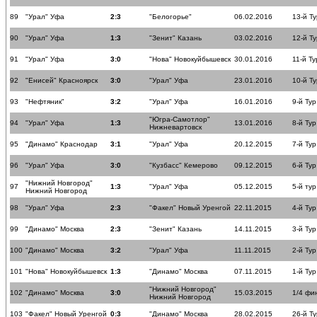
89
"Урал" Уфа
2:3
"Белогорье"
06.02.2016
13-й Ту
90
"Урал" Уфа
1:3
"Зенит" Казань
03.02.2016
12-й Ту
91
"Урал" Уфа
3:0
"Нова" Новокуйбышевск
30.01.2016
11-й Ту
92
"Енисей" Красноярск
3:0
"Урал" Уфа
23.01.2016
10-й Ту
93
"Нефтяник"
3:2
"Урал" Уфа
16.01.2016
9-й Тур
"Югра-Самотлор"
94
"Урал" Уфа
1:3
13.01.2016
8-й Тур
Нижневартовск
95
"Динамо" Краснодар
3:1
"Урал" Уфа
20.12.2015
7-й Тур
96
"Урал" Уфа
3:0
"Кузбасс" Кемерово
09.12.2015
6-й Тур
"Нижний Новгород"
97
1:3
"Урал" Уфа
05.12.2015
5-й тур
Нижний Новгород
98
"Урал" Уфа
2:3
"Факел" Новый Уренгой
22.11.2015
4-й Тур
99
"Динамо" Москва
2:3
"Зенит" Казань
14.11.2015
3-й Тур
100
"Динамо" Москва
3:2
"Урал" Уфа
11.11.2015
2-й Тур
101
"Нова" Новокуйбышевск
1:3
"Динамо" Москва
07.11.2015
1-й Тур
"Нижний Новгород"
102
"Динамо" Москва
3:0
15.03.2015
1/4 фи
Нижний Новгород
103
"Факел" Новый Уренгой
0:3
"Динамо" Москва
28.02.2015
26-й Ту