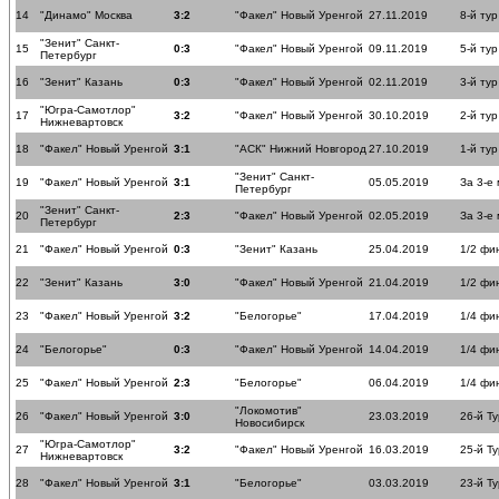
14
"Динамо" Москва
3:2
"Факел" Новый Уренгой
27.11.2019
8-й тур
"Зенит" Санкт-
15
0:3
"Факел" Новый Уренгой
09.11.2019
5-й тур
Петербург
16
"Зенит" Казань
0:3
"Факел" Новый Уренгой
02.11.2019
3-й тур
"Югра-Самотлор"
17
3:2
"Факел" Новый Уренгой
30.10.2019
2-й тур
Нижневартовск
18
"Факел" Новый Уренгой
3:1
"АСК" Нижний Новгород
27.10.2019
1-й тур
"Зенит" Санкт-
19
"Факел" Новый Уренгой
3:1
05.05.2019
За 3-е
Петербург
"Зенит" Санкт-
20
2:3
"Факел" Новый Уренгой
02.05.2019
За 3-е
Петербург
21
"Факел" Новый Уренгой
0:3
"Зенит" Казань
25.04.2019
1/2 фи
22
"Зенит" Казань
3:0
"Факел" Новый Уренгой
21.04.2019
1/2 фи
23
"Факел" Новый Уренгой
3:2
"Белогорье"
17.04.2019
1/4 фи
24
"Белогорье"
0:3
"Факел" Новый Уренгой
14.04.2019
1/4 фи
25
"Факел" Новый Уренгой
2:3
"Белогорье"
06.04.2019
1/4 фи
"Локомотив"
26
"Факел" Новый Уренгой
3:0
23.03.2019
26-й Ту
Новосибирск
"Югра-Самотлор"
27
3:2
"Факел" Новый Уренгой
16.03.2019
25-й Ту
Нижневартовск
28
"Факел" Новый Уренгой
3:1
"Белогорье"
03.03.2019
23-й Ту