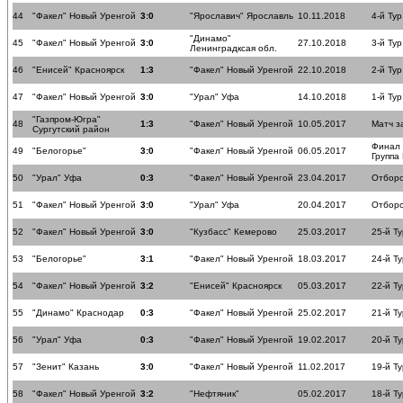
44
"Факел" Новый Уренгой
3:0
"Ярославич" Ярославль
10.11.2018
4-й Тур
"Динамо"
45
"Факел" Новый Уренгой
3:0
27.10.2018
3-й Тур
Ленинградксая обл.
46
"Енисей" Красноярск
1:3
"Факел" Новый Уренгой
22.10.2018
2-й Тур
47
"Факел" Новый Уренгой
3:0
"Урал" Уфа
14.10.2018
1-й Тур
"Газпром-Югра"
48
1:3
"Факел" Новый Уренгой
10.05.2017
Матч з
Сургутский район
Финал
49
"Белогорье"
3:0
"Факел" Новый Уренгой
06.05.2017
Группа
50
"Урал" Уфа
0:3
"Факел" Новый Уренгой
23.04.2017
Отборо
51
"Факел" Новый Уренгой
3:0
"Урал" Уфа
20.04.2017
Отборо
52
"Факел" Новый Уренгой
3:0
"Кузбасс" Кемерово
25.03.2017
25-й Ту
53
"Белогорье"
3:1
"Факел" Новый Уренгой
18.03.2017
24-й Ту
54
"Факел" Новый Уренгой
3:2
"Енисей" Красноярск
05.03.2017
22-й Ту
55
"Динамо" Краснодар
0:3
"Факел" Новый Уренгой
25.02.2017
21-й Ту
56
"Урал" Уфа
0:3
"Факел" Новый Уренгой
19.02.2017
20-й Ту
57
"Зенит" Казань
3:0
"Факел" Новый Уренгой
11.02.2017
19-й Ту
58
"Факел" Новый Уренгой
3:2
"Нефтяник"
05.02.2017
18-й Ту