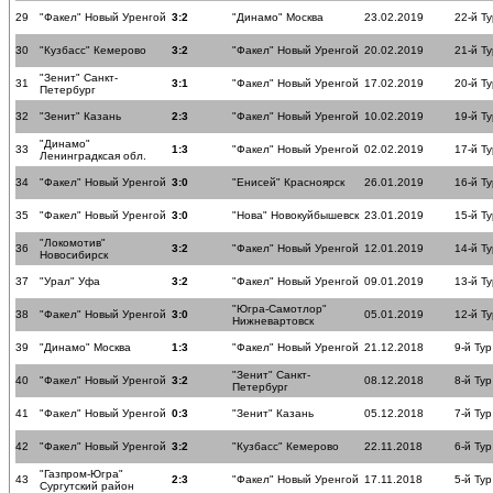
29
"Факел" Новый Уренгой
3:2
"Динамо" Москва
23.02.2019
22-й Ту
30
"Кузбасс" Кемерово
3:2
"Факел" Новый Уренгой
20.02.2019
21-й Ту
"Зенит" Санкт-
31
3:1
"Факел" Новый Уренгой
17.02.2019
20-й Ту
Петербург
32
"Зенит" Казань
2:3
"Факел" Новый Уренгой
10.02.2019
19-й Ту
"Динамо"
33
1:3
"Факел" Новый Уренгой
02.02.2019
17-й Ту
Ленинградксая обл.
34
"Факел" Новый Уренгой
3:0
"Енисей" Красноярск
26.01.2019
16-й Ту
35
"Факел" Новый Уренгой
3:0
"Нова" Новокуйбышевск
23.01.2019
15-й Ту
"Локомотив"
36
3:2
"Факел" Новый Уренгой
12.01.2019
14-й Ту
Новосибирск
37
"Урал" Уфа
3:2
"Факел" Новый Уренгой
09.01.2019
13-й Ту
"Югра-Самотлор"
38
"Факел" Новый Уренгой
3:0
05.01.2019
12-й Ту
Нижневартовск
39
"Динамо" Москва
1:3
"Факел" Новый Уренгой
21.12.2018
9-й Тур
"Зенит" Санкт-
40
"Факел" Новый Уренгой
3:2
08.12.2018
8-й Тур
Петербург
41
"Факел" Новый Уренгой
0:3
"Зенит" Казань
05.12.2018
7-й Тур
42
"Факел" Новый Уренгой
3:2
"Кузбасс" Кемерово
22.11.2018
6-й Тур
"Газпром-Югра"
43
2:3
"Факел" Новый Уренгой
17.11.2018
5-й Тур
Сургутский район