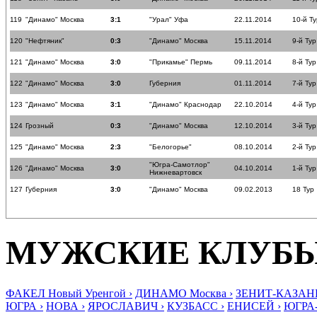
119
"Динамо" Москва
3:1
"Урал" Уфа
22.11.2014
10-й Ту
120
"Нефтяник"
0:3
"Динамо" Москва
15.11.2014
9-й Тур
121
"Динамо" Москва
3:0
"Прикамье" Пермь
09.11.2014
8-й Тур
122
"Динамо" Москва
3:0
Губерния
01.11.2014
7-й Тур
123
"Динамо" Москва
3:1
"Динамо" Краснодар
22.10.2014
4-й Тур
124
Грозный
0:3
"Динамо" Москва
12.10.2014
3-й Тур
125
"Динамо" Москва
2:3
"Белогорье"
08.10.2014
2-й Тур
"Югра-Самотлор"
126
"Динамо" Москва
3:0
04.10.2014
1-й Тур
Нижневартовск
127
Губерния
3:0
"Динамо" Москва
09.02.2013
18 Тур
МУЖСКИЕ КЛУБ
ФАКЕЛ Новый Уренгой ›
ДИНАМО Москва ›
ЗЕНИТ-КАЗАНЬ
ЮГРА ›
НОВА ›
ЯРОСЛАВИЧ ›
КУЗБАСС ›
ЕНИСЕЙ ›
ЮГРА