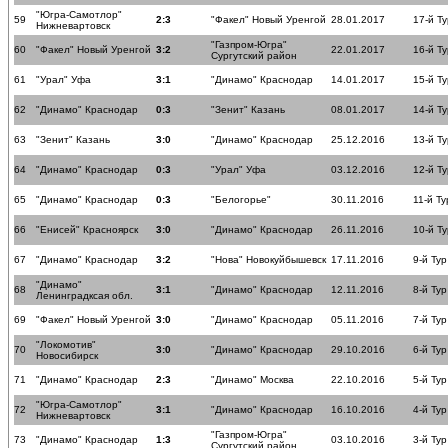
"Югра-Самотлор"
59
2:3
"Факел" Новый Уренгой
28.01.2017
17-й Ту
Нижневартовск
"Газпром-Югра"
60
"Факел" Новый Уренгой
3:2
22.01.2017
16-й Ту
Сургутский район
61
"Урал" Уфа
3:1
"Динамо" Краснодар
14.01.2017
15-й Ту
62
"Динамо" Краснодар
0:3
"Зенит" Казань
08.01.2017
14-й Ту
63
"Зенит" Казань
3:0
"Динамо" Краснодар
25.12.2016
13-й Ту
64
"Динамо" Краснодар
0:3
"Урал" Уфа
03.12.2016
12-й Ту
65
"Динамо" Краснодар
0:3
"Белогорье"
30.11.2016
11-й Ту
66
"Енисей" Красноярск
3:0
"Динамо" Краснодар
26.11.2016
10-й Ту
67
"Динамо" Краснодар
3:2
"Нова" Новокуйбышевск
17.11.2016
9-й Тур
"Динамо"
68
3:1
"Динамо" Краснодар
12.11.2016
8-й Тур
Ленинградксая обл.
69
"Факел" Новый Уренгой
3:0
"Динамо" Краснодар
05.11.2016
7-й Тур
"Локомотив"
70
3:0
"Динамо" Краснодар
29.10.2016
6-й Тур
Новосибирск
71
"Динамо" Краснодар
2:3
"Динамо" Москва
22.10.2016
5-й Тур
"Югра-Самотлор"
72
3:1
"Динамо" Краснодар
16.10.2016
4-й Тур
Нижневартовск
"Газпром-Югра"
73
"Динамо" Краснодар
1:3
03.10.2016
3-й Тур
Сургутский район