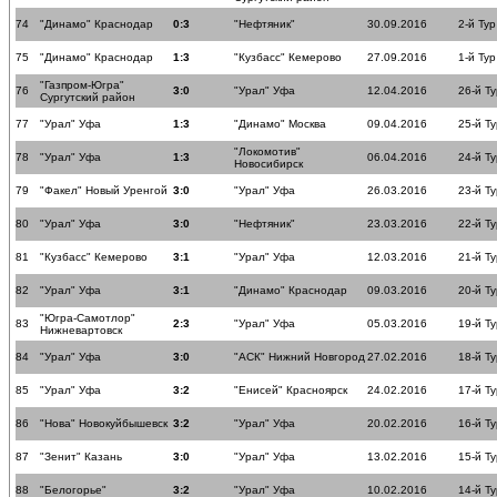
74
"Динамо" Краснодар
0:3
"Нефтяник"
30.09.2016
2-й Тур
75
"Динамо" Краснодар
1:3
"Кузбасс" Кемерово
27.09.2016
1-й Тур
"Газпром-Югра"
76
3:0
"Урал" Уфа
12.04.2016
26-й Ту
Сургутский район
77
"Урал" Уфа
1:3
"Динамо" Москва
09.04.2016
25-й Ту
"Локомотив"
78
"Урал" Уфа
1:3
06.04.2016
24-й Ту
Новосибирск
79
"Факел" Новый Уренгой
3:0
"Урал" Уфа
26.03.2016
23-й Ту
80
"Урал" Уфа
3:0
"Нефтяник"
23.03.2016
22-й Ту
81
"Кузбасс" Кемерово
3:1
"Урал" Уфа
12.03.2016
21-й Ту
82
"Урал" Уфа
3:1
"Динамо" Краснодар
09.03.2016
20-й Ту
"Югра-Самотлор"
83
2:3
"Урал" Уфа
05.03.2016
19-й Ту
Нижневартовск
84
"Урал" Уфа
3:0
"АСК" Нижний Новгород
27.02.2016
18-й Ту
85
"Урал" Уфа
3:2
"Енисей" Красноярск
24.02.2016
17-й Ту
86
"Нова" Новокуйбышевск
3:2
"Урал" Уфа
20.02.2016
16-й Ту
87
"Зенит" Казань
3:0
"Урал" Уфа
13.02.2016
15-й Ту
88
"Белогорье"
3:2
"Урал" Уфа
10.02.2016
14-й Ту