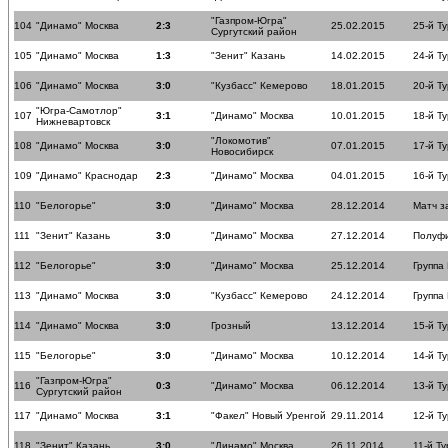
"Газпром-Югра"
104
"Динамо" Москва
2:3
25.02.2015
25-й Ту
Сургутский район
105
"Динамо" Москва
1:3
"Зенит" Казань
14.02.2015
24-й Ту
106
"Динамо" Москва
3:0
"Кузбасс" Кемерово
18.01.2015
20-й Ту
"Югра-Самотлор"
107
3:1
"Динамо" Москва
10.01.2015
18-й Ту
Нижневартовск
"Локомотив"
108
"Динамо" Москва
3:0
07.01.2015
17-й Ту
Новосибирск
109
"Динамо" Краснодар
2:3
"Динамо" Москва
04.01.2015
16-й Ту
110
"Белогорье"
3:0
"Динамо" Москва
28.12.2014
Матч з
111
"Зенит" Казань
3:0
"Динамо" Москва
27.12.2014
Полуф
112
"Белогорье"
3:0
"Динамо" Москва
25.12.2014
Группа
113
"Динамо" Москва
3:0
"Кузбасс" Кемерово
24.12.2014
Группа
114
"Динамо" Москва
3:0
Грозный
13.12.2014
15-й Ту
115
"Белогорье"
3:0
"Динамо" Москва
10.12.2014
14-й Ту
"Газпром-Югра"
116
0:3
"Динамо" Москва
06.12.2014
13-й Ту
Сургутский район
117
"Динамо" Москва
3:1
"Факел" Новый Уренгой
29.11.2014
12-й Ту
118
"Зенит" Казань
3:0
"Динамо" Москва
26.11.2014
11-й Ту