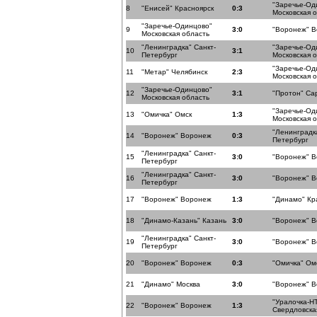
"Заречье-Од
8
"Енисей" Красноярск
0:3
Московская 
"Заречье-Одинцово"
9
3:0
"Воронеж" 
Московская область
"Ленинградка" Санкт-
"Заречье-Од
10
3:1
Петербург
Московская 
"Заречье-Од
11
"Метар" Челябинск
2:3
Московская 
"Заречье-Одинцово"
12
3:1
"Протон" Са
Московская область
"Заречье-Од
13
"Омичка" Омск
1:3
Московская 
"Ленинградка
14
"Воронеж" Воронеж
0:3
Петербург
"Ленинградка" Санкт-
15
3:0
"Воронеж" 
Петербург
"Ленинградка" Санкт-
16
3:0
"Воронеж" 
Петербург
17
"Воронеж" Воронеж
1:3
"Динамо" Кр
18
"Динамо-Казань" Казань
3:0
"Воронеж" 
"Ленинградка" Санкт-
19
3:0
"Воронеж" 
Петербург
20
"Воронеж" Воронеж
0:3
"Омичка" Ом
21
"Динамо" Москва
3:0
"Воронеж" 
"Уралочка-Н
22
"Воронеж" Воронеж
1:3
Свердловска