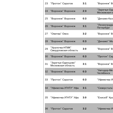
23
"Протон" Саратов
3:1
"Воронеж" 
"Заречье-Од
24
"Воронеж" Воронеж
2:3
Московская 
25
"Воронеж" Воронеж
0:3
"Динамо-Каз
"Ленинградка
26
"Воронеж" Воронеж
3:1
Петербург
27
"Омичка" Омск
3:2
"Воронеж" 
28
"Воронеж" Воронеж
0:3
"Динамо" Мо
"Уралочка-НТМК"
29
3:0
"Воронеж" 
Свердловская область
30
"Воронеж" Воронеж
0:3
"Протон" Са
"Заречье-Одинцово"
31
3:1
"Воронеж" 
Московская область
"Автодор-Ме
32
"Воронеж" Воронеж
0:3
Челябинск
33
"Протон" Саратов
0:3
"Уфимочка-У
34
"Уфимочка-УГНТУ" Уфа
3:1
"Северсталь
35
"Уфимочка-УГНТУ" Уфа
3:0
"Енисей" Кр
36
"Протон" Саратов
3:2
"Уфимочка-У