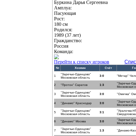
Буркина Дарья Сергеевна
Амплуа:
Пасующая
Рост:
180 см
Родился:
1989 (37 лет)
Гражданство:
Россия
Команда:
Перейти к списку игроков
Спис
№
Хозяин
Счёт
Го
"Заречье-Одинцово"
1
3:0
"Метар" Чел
Московская область
"Заречье-Од
2
"Протон" Саратов
1:3
Московская 
"Заречье-Одинцово"
3
3:0
"Омичка" Ом
Московская область
"Заречье-Од
4
"Динамо" Краснодар
3:0
Московская 
"Заречье-Одинцово"
"Уралочка-Н
5
3:1
Московская область
Свердловска
"Заречье-Од
6
"Динамо" Москва
3:0
Московская 
"Заречье-Одинцово"
7
1:3
"Динамо-Каз
Московская область