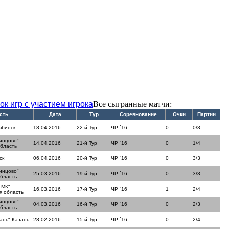
ок игр с участием игрока
Все сыгранные матчи:
сть
Дата
Тур
Соревнование
Очки
Партии
ябинск
18.04.2016
22-й Тур
ЧР `16
0
0/3
инцово"
14.04.2016
21-й Тур
ЧР `16
0
1/4
область
ск
06.04.2016
20-й Тур
ЧР `16
0
3/3
инцово"
25.03.2016
19-й Тур
ЧР `16
0
3/3
область
ТМК"
16.03.2016
17-й Тур
ЧР `16
1
2/4
я область
инцово"
04.03.2016
16-й Тур
ЧР `16
0
2/3
область
ань" Казань
28.02.2016
15-й Тур
ЧР `16
0
2/4