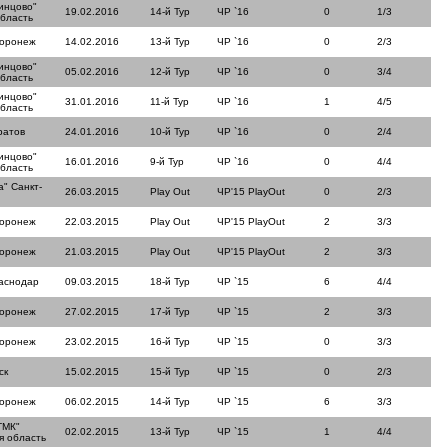
инцово"
19.02.2016
14-й Тур
ЧР `16
0
1/3
область
Воронеж
14.02.2016
13-й Тур
ЧР `16
0
2/3
инцово"
05.02.2016
12-й Тур
ЧР `16
0
3/4
область
инцово"
31.01.2016
11-й Тур
ЧР `16
1
4/5
область
ратов
24.01.2016
10-й Тур
ЧР `16
0
2/4
инцово"
16.01.2016
9-й Тур
ЧР `16
0
4/4
область
" Санкт-
26.03.2015
Play Out
ЧР'15 PlayOut
0
2/3
Воронеж
22.03.2015
Play Out
ЧР'15 PlayOut
2
3/3
Воронеж
21.03.2015
Play Out
ЧР'15 PlayOut
2
3/3
аснодар
09.03.2015
18-й Тур
ЧР `15
6
4/4
Воронеж
27.02.2015
17-й Тур
ЧР `15
2
3/3
Воронеж
23.02.2015
16-й Тур
ЧР `15
0
3/3
ск
15.02.2015
15-й Тур
ЧР `15
0
2/3
Воронеж
06.02.2015
14-й Тур
ЧР `15
6
3/3
ТМК"
02.02.2015
13-й Тур
ЧР `15
1
4/4
я область