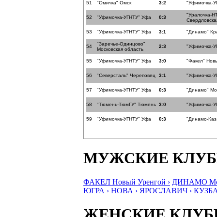
51
"Омичка" Омск
3:2
"Уфимочка-У
"Уралочка-Н
52
"Уфимочка-УГНТУ" Уфа
0:3
Свердловска
53
"Уфимочка-УГНТУ" Уфа
3:1
"Динамо" Кр
"Заречье-Одинцово"
54
2:3
"Уфимочка-У
Московская область
55
"Уфимочка-УГНТУ" Уфа
3:0
"Факел" Нов
56
"Северсталь" Череповец
3:1
"Уфимочка-У
57
"Уфимочка-УГНТУ" Уфа
0:3
"Динамо" Мо
58
"Тюмень-ТюмГУ" Тюмень
3:0
"Уфимочка-У
59
"Уфимочка-УГНТУ" Уфа
0:3
"Динамо-Каз
МУЖСКИЕ КЛУ
ФАКЕЛ Новый Уренгой ›
ДИНАМО Мос
ЮГРА ›
НОВА ›
ЯРОСЛАВИЧ ›
КУЗБА
ЖЕНСКИЕ КЛУ