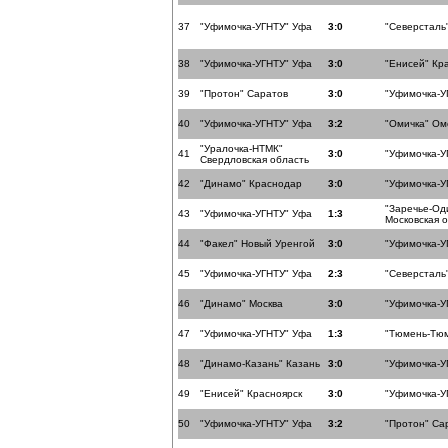
37
"Уфимочка-УГНТУ" Уфа
3:0
"Северсталь
38
"Уфимочка-УГНТУ" Уфа
3:0
"Енисей" Кр
39
"Протон" Саратов
3:0
"Уфимочка-У
40
"Уфимочка-УГНТУ" Уфа
3:2
"Омичка" Ом
"Уралочка-НТМК"
41
3:0
"Уфимочка-У
Свердловская область
42
"Динамо" Краснодар
3:0
"Уфимочка-У
"Заречье-Од
43
"Уфимочка-УГНТУ" Уфа
1:3
Московская 
44
"Факел" Новый Уренгой
3:0
"Уфимочка-У
45
"Уфимочка-УГНТУ" Уфа
2:3
"Северсталь
46
"Динамо" Москва
3:0
"Уфимочка-У
47
"Уфимочка-УГНТУ" Уфа
1:3
"Тюмень-Тю
48
"Динамо-Казань" Казань
3:0
"Уфимочка-У
49
"Енисей" Красноярск
3:0
"Уфимочка-У
50
"Уфимочка-УГНТУ" Уфа
3:2
"Протон" Са