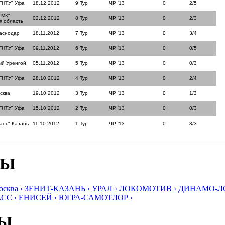
ГНТУ" Уфа
18.12.2012
9 Тур
ЧР '13
0
2/5
ТМК"
02.12.2012
8 Тур
ЧР '13
0
2/3
я область
аснодар
18.11.2012
7 Тур
ЧР '13
0
3/4
ГНТУ" Уфа
09.11.2012
6 Тур
ЧР '13
0
0/5
ый Уренгой
05.11.2012
5 Тур
ЧР '13
0
0/3
ГНТУ" Уфа
28.10.2012
4 Тур
ЧР '13
0
2/4
сква
19.10.2012
3 Тур
ЧР '13
0
1/3
ГНТУ" Уфа
15.10.2012
2 Тур
ЧР '13
0
0/3
ань" Казань
11.10.2012
1 Тур
ЧР '13
0
3/3
БЫ
ква ›
ЗЕНИТ-КАЗАНЬ ›
УРАЛ ›
ЛОКОМОТИВ ›
ДИНАМО-ЛО
СС ›
ЕНИСЕЙ ›
ЮГРА-САМОТЛОР ›
БЫ