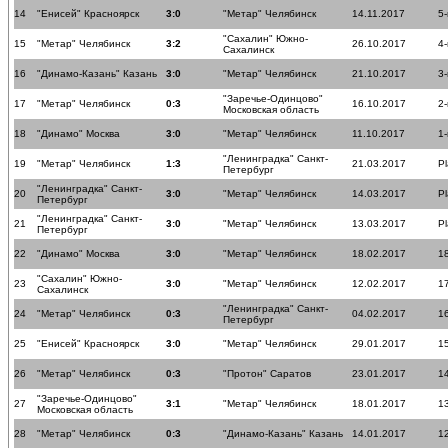
14
"Енисей" Красноярск
3:0
"Метар" Челябинск
14.11.2017
5-
"Сахалин" Южно-
15
"Метар" Челябинск
3:2
26.10.2017
4-
Сахалинск
16
"Динамо-Казань" Казань
3:0
"Метар" Челябинск
21.10.2017
3-
"Заречье-Одинцово"
17
"Метар" Челябинск
0:3
16.10.2017
2-
Московская область
18
"Динамо" Москва
3:0
"Метар" Челябинск
11.10.2017
1-
"Ленинградка" Санкт-
19
"Метар" Челябинск
1:3
21.03.2017
Pl
Петербург
"Ленинградка" Санкт-
20
3:0
"Метар" Челябинск
14.03.2017
Pl
Петербург
"Ленинградка" Санкт-
21
3:0
"Метар" Челябинск
13.03.2017
Pl
Петербург
22
"Динамо" Москва
3:0
"Метар" Челябинск
18.02.2017
18
"Сахалин" Южно-
23
3:0
"Метар" Челябинск
12.02.2017
17
Сахалинск
"Ленинградка" Санкт-
24
"Метар" Челябинск
0:3
04.02.2017
16
Петербург
25
"Енисей" Красноярск
3:0
"Метар" Челябинск
29.01.2017
15
26
"Метар" Челябинск
0:3
"Протон" Саратов
23.01.2017
14
"Заречье-Одинцово"
27
3:1
"Метар" Челябинск
18.01.2017
13
Московская область
28
"Метар" Челябинск
0:3
"Динамо-Казань" Казань
14.01.2017
12