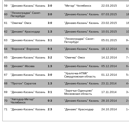
59
"Динамо-Казань" Казань
3:0
"Метар" Челябинск
22.03.2015
1
"Ленинградка" Санкт-
60
3:0
"Динамо-Казань" Казань
07.03.2015
18
Петербург
61
"Омичка" Омск
3:0
"Динамо-Казань" Казань
23.02.2015
16
62
"Динамо" Краснодар
1:3
"Динамо-Казань" Казань
10.01.2015
10
"Ленинградка" Санкт-
63
"Динамо-Казань" Казань
3:1
05.01.2015
9-
Петербург
64
"Воронеж" Воронеж
0:3
"Динамо-Казань" Казань
18.12.2014
8-
65
"Динамо-Казань" Казань
3:2
"Омичка" Омск
14.12.2014
7-
66
"Динамо" Москва
1:3
"Динамо-Казань" Казань
05.12.2014
6-
"Уралочка-НТМК"
67
"Динамо-Казань" Казань
3:0
01.12.2014
5-
Свердловская область
68
"Протон" Саратов
1:3
"Динамо-Казань" Казань
23.11.2014
4-
"Заречье-Одинцово"
69
"Динамо-Казань" Казань
3:1
17.11.2014
3-
Московская область
"Автодор-Метар"
70
0:3
"Динамо-Казань" Казань
28.10.2014
2-
Челябинск
71
"Динамо-Казань" Казань
2:3
"Динамо" Краснодар
24.10.2014
1-