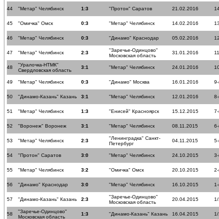
44
"Метар" Челябинск
1:3
"Протон" Саратов
21.02.2016
14
45
"Омичка" Омск
0:3
"Метар" Челябинск
14.02.2016
13
46
"Метар" Челябинск
0:3
"Динамо" Краснодар
05.02.2016
12
"Заречье-Одинцово"
47
"Метар" Челябинск
2:3
31.01.2016
11
Московская область
"Уралочка-НТМК"
48
3:1
"Метар" Челябинск
24.01.2016
10
Свердловская область
49
"Метар" Челябинск
0:3
"Динамо" Москва
16.01.2016
9-
50
"Динамо-Казань" Казань
3:1
"Метар" Челябинск
12.01.2016
8-
51
"Метар" Челябинск
1:3
"Енисей" Красноярск
15.12.2015
7-
52
"Воронеж" Воронеж
3:1
"Метар" Челябинск
08.11.2015
6-
"Ленинградка" Санкт-
53
"Метар" Челябинск
2:3
04.11.2015
5-
Петербург
54
"Протон" Саратов
3:0
"Метар" Челябинск
24.10.2015
3-
55
"Метар" Челябинск
3:2
"Омичка" Омск
20.10.2015
2-
56
"Динамо" Краснодар
3:0
"Метар" Челябинск
16.10.2015
1-
"Заречье-Одинцово"
57
"Динамо-Казань" Казань
2:3
20.04.2015
1
Московская область
"Заречье-Одинцово"
58
1:3
"Динамо-Казань" Казань
16.04.2015
1
Московская область