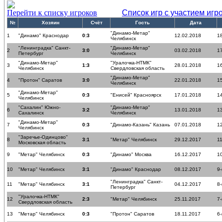
Перейти к списку игроков
Список игр с участием игр
№
Хозяин
Счёт
Гость
Дата
"Динамо-Метар"
1
"Динамо" Краснодар
0:3
12.02.2018
18
Челябинск
"Ленинградка" Санкт-
"Динамо-Метар"
2
3:0
03.02.2018
17
Петербург
Челябинск
"Динамо-Метар"
"Уралочка-НТМК"
3
1:3
28.01.2018
16
Челябинск
Свердловская область
"Динамо-Метар"
4
"Протон" Саратов
3:0
22.01.2018
15
Челябинск
"Динамо-Метар"
5
0:3
"Енисей" Красноярск
17.01.2018
14
Челябинск
"Сахалин" Южно-
"Динамо-Метар"
6
3:2
13.01.2018
13
Сахалинск
Челябинск
"Динамо-Метар"
7
0:3
"Динамо-Казань" Казань
07.01.2018
12
Челябинск
"Заречье-Одинцово"
8
3:1
"Метар" Челябинск
29.12.2017
11
Московская область
9
"Метар" Челябинск
0:3
"Динамо" Москва
16.12.2017
10
10
"Метар" Челябинск
3:1
"Динамо" Краснодар
08.12.2017
9-
"Ленинградка" Санкт-
11
"Метар" Челябинск
3:1
04.12.2017
8-
Петербург
"Уралочка-НТМК"
12
2:3
"Метар" Челябинск
25.11.2017
7-
Свердловская область
13
"Метар" Челябинск
0:3
"Протон" Саратов
18.11.2017
6-