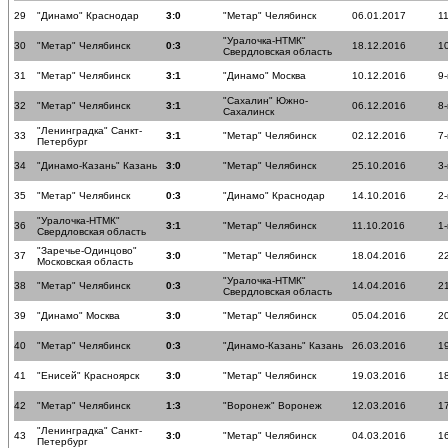
29
"Динамо" Краснодар
3:0
"Метар" Челябинск
06.01.2017
11
"Уралочка-НТМК"
30
"Метар" Челябинск
0:3
18.12.2016
10
Свердловская область
31
"Метар" Челябинск
3:1
"Динамо" Москва
10.12.2016
9-
"Сахалин" Южно-
32
"Метар" Челябинск
3:1
06.12.2016
8-
Сахалинск
"Ленинградка" Санкт-
33
3:1
"Метар" Челябинск
02.12.2016
7-
Петербург
34
"Динамо-Казань" Казань
3:0
"Метар" Челябинск
25.10.2016
3-
35
"Метар" Челябинск
0:3
"Динамо" Краснодар
14.10.2016
2-
"Уралочка-НТМК"
36
3:1
"Метар" Челябинск
11.10.2016
1-
Свердловская область
"Заречье-Одинцово"
37
3:0
"Метар" Челябинск
18.04.2016
22
Московская область
"Уралочка-НТМК"
38
"Метар" Челябинск
0:3
14.04.2016
21
Свердловская область
39
"Динамо" Москва
3:0
"Метар" Челябинск
05.04.2016
20
40
"Метар" Челябинск
0:3
"Динамо-Казань" Казань
26.03.2016
19
41
"Енисей" Красноярск
3:0
"Метар" Челябинск
19.03.2016
18
42
"Метар" Челябинск
1:3
"Воронеж" Воронеж
12.03.2016
17
"Ленинградка" Санкт-
43
3:0
"Метар" Челябинск
04.03.2016
16
Петербург